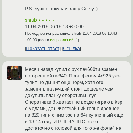
P.S: лучше покупай вашу Geely :)
shrub
★★★★★
11.04.2018 06:18:18 +00:00
Последнее исправление: shrub
11.04.2018 06:19:43
+00:00
(всего
исправлений: 1
)
Показать ответ
Ссылка
Месяц назад купил с рук печ660ти взамен
погоревшей пе640. Проц феном 4х925 уже
тупит, но дышит еще норм, хотя его
заменить на лучший стоит дешевле чем
докупить планку оперативы, лул.
Оперативки 8 хватает не везде (играю в ksp
с модами, да). Жестчайший говно древнее
на 320 гиг и с ним ssd на 64г купленный еще
в 13-14 году. И ВНЕЗАПНО этого
достаточно с головой для того же фола4 на