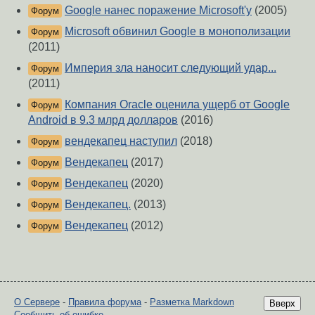
Google нанес поражение Microsoft'y
(2005)
Форум
Microsoft обвинил Google в монополизации
Форум
(2011)
Империя зла наносит следующий удар...
Форум
(2011)
Компания Oracle оценила ущерб от Google
Форум
Android в 9.3 млрд долларов
(2016)
вендекапец наступил
(2018)
Форум
Вендекапец
(2017)
Форум
Вендекапец
(2020)
Форум
Вендекапец.
(2013)
Форум
Вендекапец
(2012)
Форум
О Сервере
-
Правила форума
-
Разметка Markdown
Вверх
Сообщить об ошибке