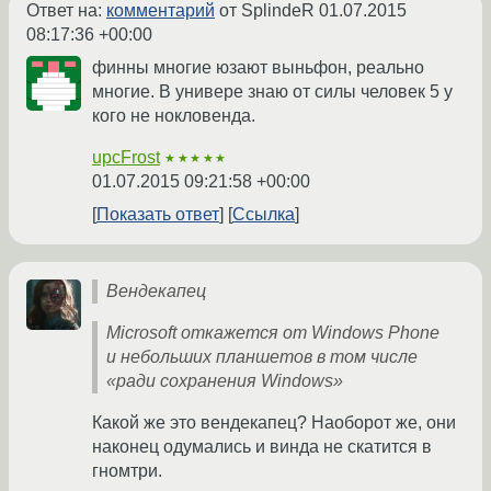
Ответ на:
комментарий
от SplindeR
01.07.2015
08:17:36 +00:00
финны многие юзают выньфон, реально
многие. В универе знаю от силы человек 5 у
кого не нокловенда.
upcFrost
★★★★★
01.07.2015 09:21:58 +00:00
Показать ответ
Ссылка
Вендекапец
Microsoft откажется от Windows Phone
и небольших планшетов в том числе
«ради сохранения Windows»
Какой же это вендекапец? Наоборот же, они
наконец одумались и винда не скатится в
гномтри.