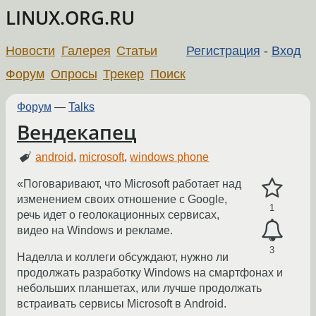
LINUX.ORG.RU
Новости
Галерея
Статьи
Регистрация
-
Вход
Форум
Опросы
Трекер
Поиск
Форум
—
Talks
Вендекапец
android
,
microsoft
,
windows phone
«Поговаривают, что Microsoft работает над
изменением своих отношение с Google,
1
речь идет о геолокационных сервисах,
видео на Windows и рекламе.
3
Наделла и коллеги обсуждают, нужно ли
продолжать разработку Windows на смартфонах и
небольших планшетах, или лучше продолжать
встраивать сервисы Microsoft в Android.