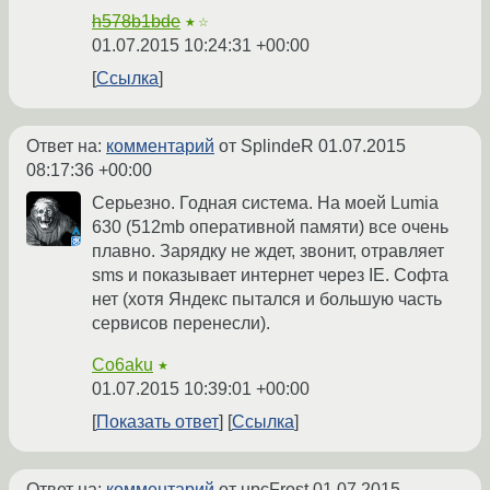
h578b1bde
★☆
01.07.2015 10:24:31 +00:00
Ссылка
Ответ на:
комментарий
от SplindeR
01.07.2015
08:17:36 +00:00
Серьезно. Годная система. На моей Lumia
630 (512mb оперативной памяти) все очень
плавно. Зарядку не ждет, звонит, отравляет
sms и показывает интернет через IE. Софта
нет (хотя Яндекс пытался и большую часть
сервисов перенесли).
Co6aku
★
01.07.2015 10:39:01 +00:00
Показать ответ
Ссылка
Ответ на:
комментарий
от upcFrost
01.07.2015