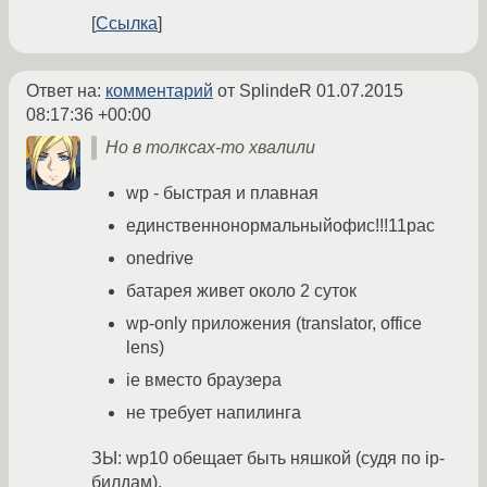
Ссылка
Ответ на:
комментарий
от SplindeR
01.07.2015
08:17:36 +00:00
Но в толксах-то хвалили
wp - быстрая и плавная
единственнонормальныйофис!!!11рас
onedrive
батарея живет около 2 суток
wp-only приложения (translator, office
lens)
ie вместо браузера
не требует напилинга
ЗЫ: wp10 обещает быть няшкой (судя по ip-
билдам).