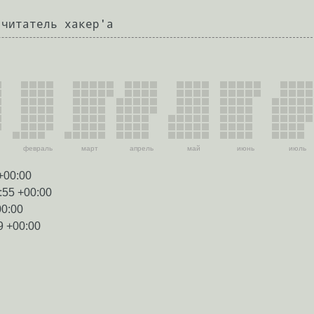
февраль
март
апрель
май
июнь
июль
+00:00
:55 +00:00
00:00
9 +00:00