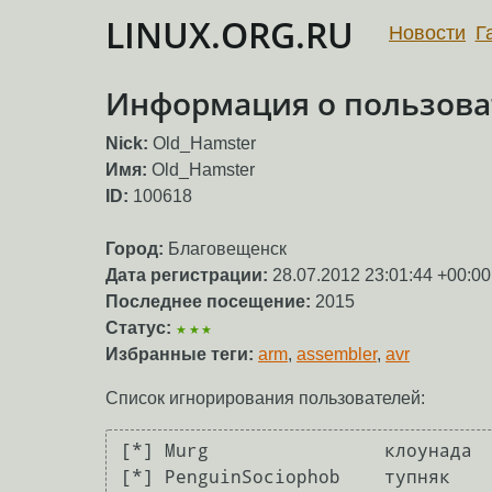
LINUX.ORG.RU
Новости
Г
Информация о пользова
Nick:
Old_Hamster
Имя:
Old_Hamster
ID:
100618
Город:
Благовещенск
Дата регистрации:
28.07.2012 23:01:44 +00:00
Последнее посещение:
2015
Статус:
★★★
Избранные теги:
arm
,
assembler
,
avr
Список игнорирования пользователей:
[*] Murg		клоунада

[*] PenguinSociophob	тупняк
