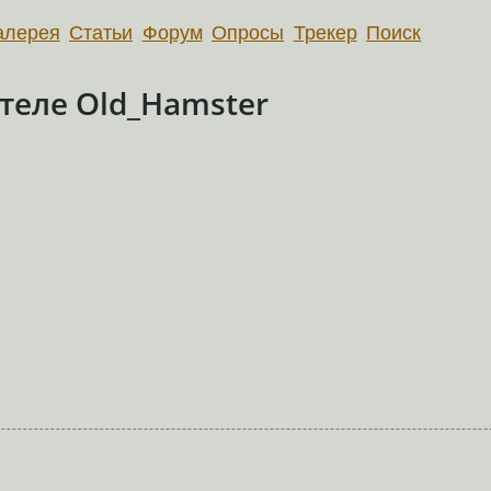
алерея
Статьи
Форум
Опросы
Трекер
Поиск
теле Old_Hamster