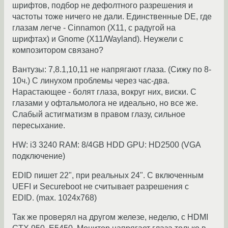
шрифтов, подбор не дефолтного разрешения и
частоты тоже ничего не дали. Единственные DE, где
глазам легче - Cinnamon (X11, с радугой на
шрифтах) и Gnome (X11/Wayland). Неужели с
композитором связано?
Вантузы: 7,8.1,10,11 не напрягают глаза. (Сижу по 8-
10ч.) С линухом проблемы через час-два.
Нарастающее - болят глаза, вокруг них, виски. С
глазами у офтальмолога не идеально, но все же.
Слабый астигматизм в правом глазу, сильное
пересыхание.
HW: i3 3240 RAM: 8/4GB HDD GPU: HD2500 (VGA
подключение)
EDID пишет 22", при реальных 24". С включенным
UEFI и Secureboot не считывает разрешения с
EDID. (max. 1024x768)
Так же проверял на другом железе, неделю, с HDMI