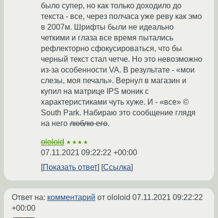
было супер, но как только доходило до
текста - все, через полчаса уже реву как эмо
в 2007м. Шрифты были не идеально
четкими и глаза все время пытались
рефлекторно сфокусироваться, что бы
черный текст стал четче. Но это невозможно
из-за особенности VA. В результате - «мои
слезы, моя печаль». Вернул в магазин и
купил на матрице IPS моник с
характеристиками чуть хуже. И - «все» ©
South Park. Набираю это сообщение глядя
на него
люблю его
.
ololoid
★★★★
07.11.2021 09:22:22 +00:00
Показать ответ
Ссылка
Ответ на:
комментарий
от ololoid
07.11.2021 09:22:22
+00:00