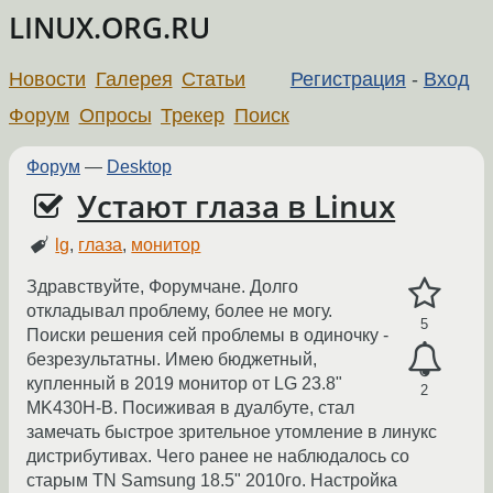
LINUX.ORG.RU
Новости
Галерея
Статьи
Регистрация
-
Вход
Форум
Опросы
Трекер
Поиск
Форум
—
Desktop
Устают глаза в Linux
lg
,
глаза
,
монитор
Здравствуйте, Форумчане. Долго
откладывал проблему, более не могу.
5
Поиски решения сей проблемы в одиночку -
безрезультатны. Имею бюджетный,
купленный в 2019 монитор от LG 23.8"
2
MK430H-B. Посиживая в дуалбуте, стал
замечать быстрое зрительное утомление в линукс
дистрибутивах. Чего ранее не наблюдалось со
старым TN Samsung 18.5" 2010го. Настройка