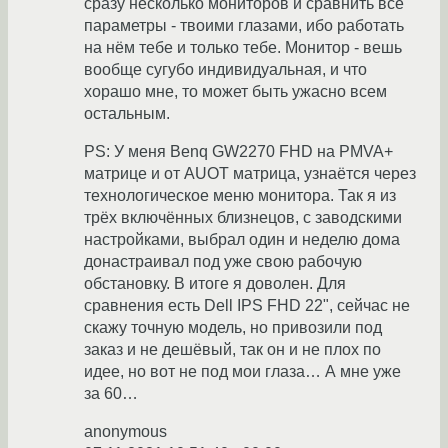
сразу несколько мониторов и сравнить все
параметры - твоими глазами, ибо работать
на нём тебе и только тебе. Монитор - вешь
вообще сугубо индивидуальная, и что
хорашо мне, то может быть ужасно всем
остальным.
PS: У меня Benq GW2270 FHD на PMVA+
матрице и от AUOT матрица, узнаётся через
технологическое меню монитора. Так я из
трёх включённых близнецов, с заводскими
настройками, выбрал один и неделю дома
донастраивал под уже свою рабочую
обстановку. В итоге я доволен. Для
сравнения есть Dell IPS FHD 22", сейчас не
скажу точную модель, но привозили под
заказ и не дешёвый, так он и не плох по
идее, но вот не под мои глаза… А мне уже
за 60…
anonymous