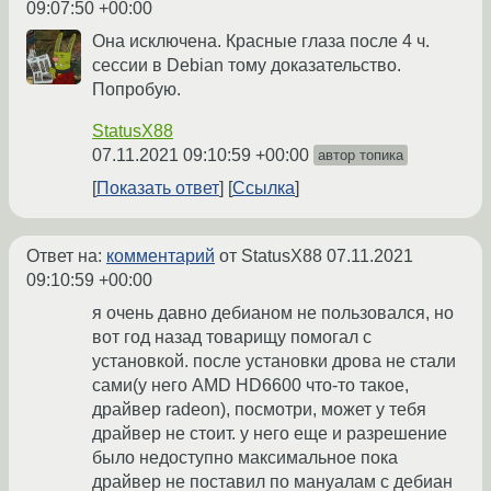
09:07:50 +00:00
Она исключена. Красные глаза после 4 ч.
сессии в Debian тому доказательство.
Попробую.
StatusX88
07.11.2021 09:10:59 +00:00
автор топика
Показать ответ
Ссылка
Ответ на:
комментарий
от StatusX88
07.11.2021
09:10:59 +00:00
я очень давно дебианом не пользовался, но
вот год назад товарищу помогал с
установкой. после установки дрова не стали
сами(у него AMD HD6600 что-то такое,
драйвер radeon), посмотри, может у тебя
драйвер не стоит. у него еще и разрешение
было недоступно максимальное пока
драйвер не поставил по мануалам с дебиан