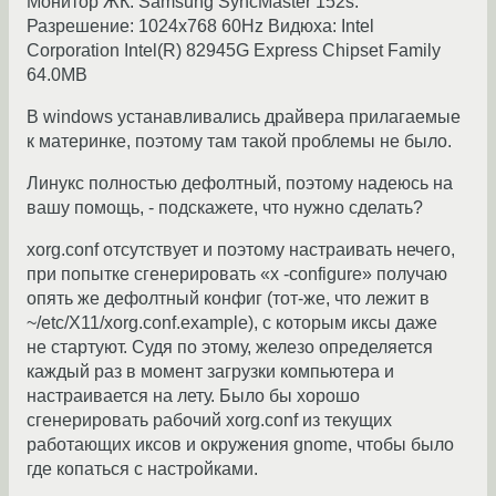
Монитор ЖК: Samsung SyncMaster 152s.
Разрешение: 1024x768 60Hz Видюха: Intel
Corporation Intel(R) 82945G Express Chipset Family
64.0MB
В windows устанавливались драйвера прилагаемые
к материнке, поэтому там такой проблемы не было.
Линукс полностью дефолтный, поэтому надеюсь на
вашу помощь, - подскажете, что нужно сделать?
xorg.conf отсутствует и поэтому настраивать нечего,
при попытке сгенерировать «x -configure» получаю
опять же дефолтный конфиг (тот-же, что лежит в
~/etc/X11/xorg.conf.example), с которым иксы даже
не стартуют. Судя по этому, железо определяется
каждый раз в момент загрузки компьютера и
настраивается на лету. Было бы хорошо
сгенерировать рабочий xorg.conf из текущих
работающих иксов и окружения gnome, чтобы было
где копаться с настройками.