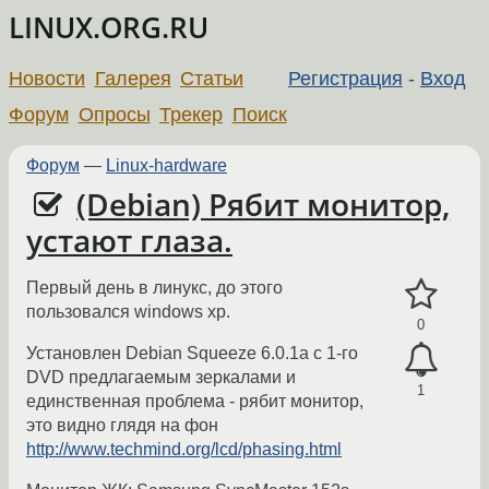
LINUX.ORG.RU
Новости
Галерея
Статьи
Регистрация
-
Вход
Форум
Опросы
Трекер
Поиск
Форум
—
Linux-hardware
(Debian) Рябит монитор,
устают глаза.
Первый день в линукс, до этого
пользовался windows xp.
0
Установлен Debian Squeeze 6.0.1a с 1-го
DVD предлагаемым зеркалами и
1
единственная проблема - рябит монитор,
это видно глядя на фон
http://www.techmind.org/lcd/phasing.html