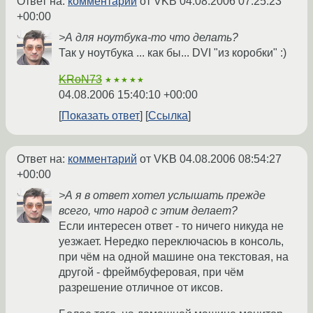
Ответ на:
комментарий
от VKB
04.08.2006 07:25:23
+00:00
>А для ноутбука-то что делать?
Так у ноутбука ... как бы... DVI "из коробки" :)
KRoN73
★★★★★
04.08.2006 15:40:10 +00:00
Показать ответ
Ссылка
Ответ на:
комментарий
от VKB
04.08.2006 08:54:27
+00:00
>А я в ответ хотел услышать прежде
всего, что народ с этим делает?
Если интересен ответ - то ничего никуда не
уезжает. Нередко переключасюь в консоль,
при чём на одной машине она текстовая, на
другой - фреймбуферовая, при чём
разрешение отличное от иксов.