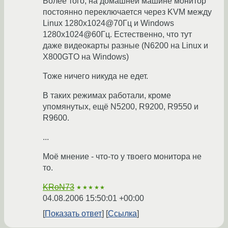
Более того, на домашней машине монитор
постоянно переключается через KVM между
Linux 1280x1024@70Гц и Windows
1280x1024@60Гц. Естественно, что тут
даже видеокарты разные (N6200 на Linux и
X800GTO на Windows)
Тоже ничего никуда не едет.
В таких режимах работали, кроме
упомянутых, ещё N5200, R9200, R9550 и
R9600.
...
Моё мнение - что-то у твоего монитора не
то.
KRoN73
★★★★★
04.08.2006 15:50:01 +00:00
Показать ответ
Ссылка