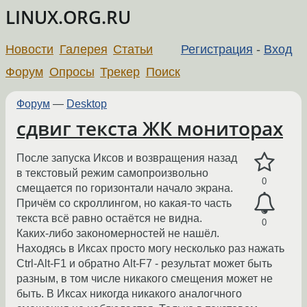
LINUX.ORG.RU
Новости
Галерея
Статьи
Регистрация
-
Вход
Форум
Опросы
Трекер
Поиск
Форум
—
Desktop
сдвиг текста ЖК мониторах
После запуска Иксов и возвращения назад
в текстовый режим самопроизвольно
0
смещается по горизонтали начало экрана.
Причём со скроллингом, но какая-то часть
текста всё равно остаётся не видна.
0
Каких-либо закономерностей не нашёл.
Находясь в Иксах просто могу несколько раз нажать
Ctrl-Alt-F1 и обратно Alt-F7 - результат может быть
разным, в том числе никакого смещения может не
быть. В Иксах никогда никакого аналогчного