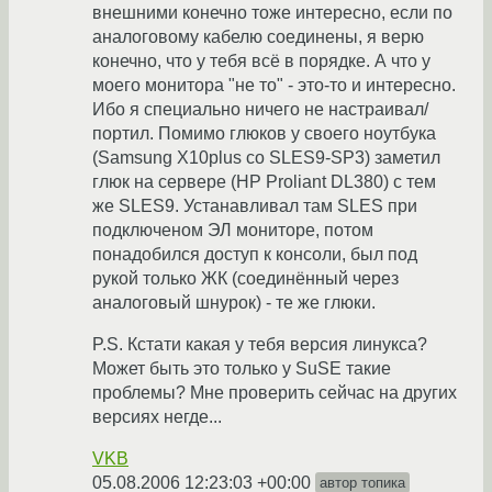
внешними конечно тоже интересно, если по
аналоговому кабелю соединены, я верю
конечно, что у тебя всё в порядке. А что у
моего монитора "не то" - это-то и интересно.
Ибо я специально ничего не настраивал/
портил. Помимо глюков у своего ноутбука
(Samsung X10plus со SLES9-SP3) заметил
глюк на сервере (HP Proliant DL380) с тем
же SLES9. Устанавливал там SLES при
подключеном ЭЛ мониторе, потом
понадобился доступ к консоли, был под
рукой только ЖК (соединённый через
аналоговый шнурок) - те же глюки.
P.S. Кстати какая у тебя версия линукса?
Может быть это только у SuSE такие
проблемы? Мне проверить сейчас на других
версиях негде...
VKB
05.08.2006 12:23:03 +00:00
автор топика