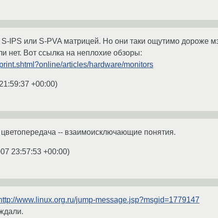
 S-IPS или S-PVA матрицей. Но они таки ощутимо дороже 
и нет. Вот ссылка на неплохие обзоры:
rprint.shtml?online/articles/hardware/monitors
21:59:37 +00:00
)
 цветопередача -- взаимоисключающие понятия.
007 23:57:53 +00:00
)
http://www.linux.org.ru/jump-message.jsp?msgid=1779147
ждали.