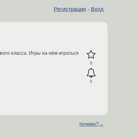
Регистрация
-
Вход
вого класса. Игры на нём играться
0
0
почему?
→