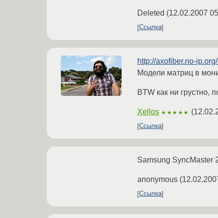
Deleted
(
12.02.2007 05
Ссылка
http://axofiber.no-ip.or
Модели матриц в мони
BTW как ни грустно, 
Xellos
(
12.02.
★★★★★
Ссылка
Samsung SyncMaster 2
anonymous
(
12.02.200
Ссылка