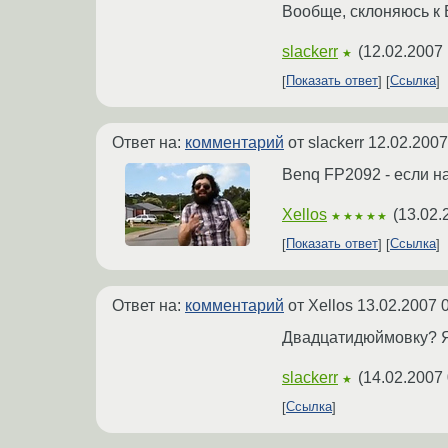
Вообще, склоняюсь к B
slackerr
(
12.02.2007 
★
Показать ответ
Ссылка
Ответ на:
комментарий
от slackerr
12.02.2007
Benq FP2092 - если на
Xellos
(
13.02.
★★★★★
Показать ответ
Ссылка
Ответ на:
комментарий
от Xellos
13.02.2007 
Двадцатидюймовку? Я 
slackerr
(
14.02.2007 
★
Ссылка