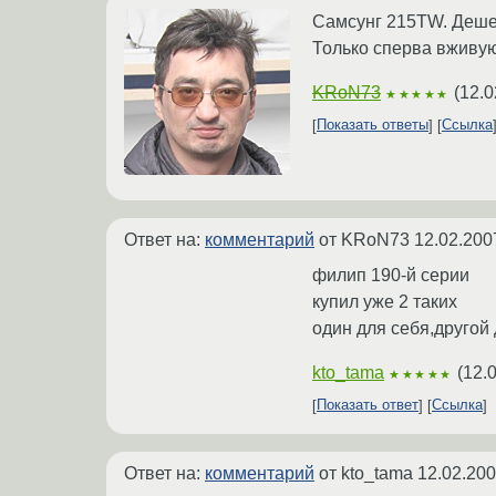
Самсунг 215TW. Дешев
Только сперва вживую 
KRoN73
(
12.0
★★★★★
Показать ответы
Ссылка
Ответ на:
комментарий
от KRoN73
12.02.200
филип 190-й серии
купил уже 2 таких
один для себя,другой
kto_tama
(
12.
★★★★★
Показать ответ
Ссылка
Ответ на:
комментарий
от kto_tama
12.02.200