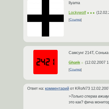
IIyama
Lockywolf
(
12.02.
★★★
Ссылка
Самсунг 214T, Сонька
Gharik
(
12.02.2007 1
☆
Ссылка
Ответ на:
комментарий
от KRoN73
12.02.200
>Только сперва вживу
это как? фича монито