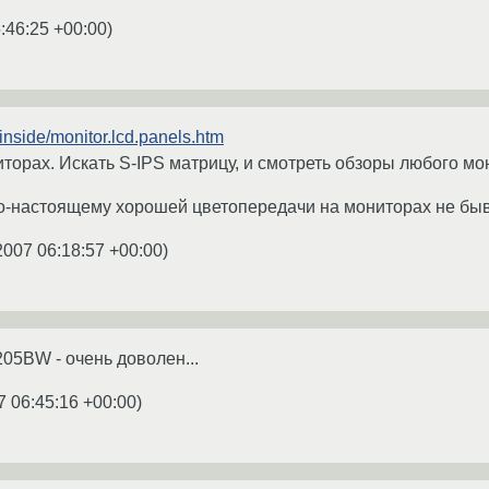
:46:25 +00:00
)
g/inside/monitor.lcd.panels.htm
торах. Искать S-IPS матрицу, и смотреть обзоры любого мо
по-настоящему хорошей цветопередачи на мониторах не быва
2007 06:18:57 +00:00
)
05BW - очень доволен...
7 06:45:16 +00:00
)