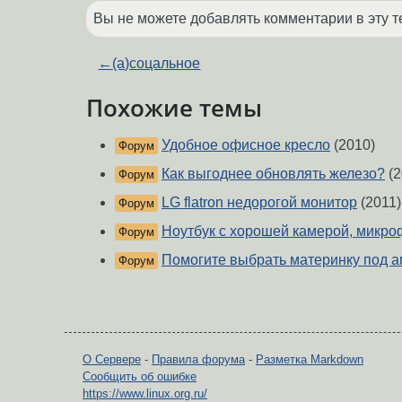
Вы не можете добавлять комментарии в эту т
←
(a)соцальное
Похожие темы
Удобное офисное кресло
(2010)
Форум
Как выгоднее обновлять железо?
(2
Форум
LG flatron недорогой монитор
(2011)
Форум
Ноутбук с хорошей камерой, микро
Форум
Помогите выбрать материнку под 
Форум
О Сервере
-
Правила форума
-
Разметка Markdown
Сообщить об ошибке
https://www.linux.org.ru/