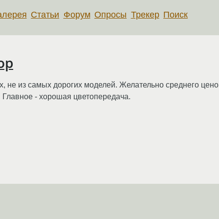
алерея
Статьи
Форум
Опросы
Трекер
Поиск
ор
х, не из самых дорогих моделей. Желательно среднего цено
ь. Главное - хорошая цветопередача.