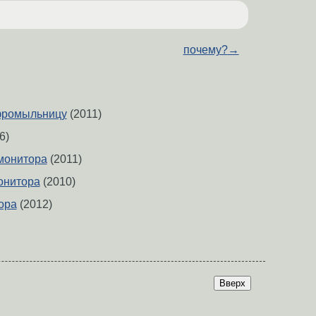
почему?
→
фромыльницу
(2011)
6)
монитора
(2011)
онитора
(2010)
ора
(2012)
Вверх