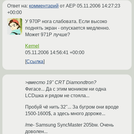
Ответ на:
комментарий
от AEP
05.11.2006 14:27:23
+00:00
У 970Р нога слабовата. Если высоко
поднять экран - опускается медленно.
Может 971P лучше?
Kernel
05.11.2006 14:56:41 +00:00
Ссылка
>вместо 19" CRT Diamondtron?
Фигасе... Да с этим моником ни одна
LCDшка и рядом не стояла...
Пробуй чё нить 32"... За бугром они вроде
1500-1600$, а здесь много дороже...
/me- Samsung SyncMaster 205bw. Очень
доволен...