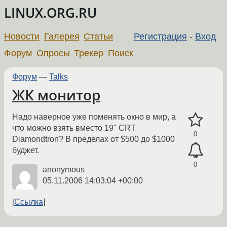
LINUX.ORG.RU
Новости
Галерея
Статьи
Регистрация
-
Вход
Форум
Опросы
Трекер
Поиск
Форум
—
Talks
ЖК монитор
Надо наверное уже поменять окно в мир, а
что можно взять вместо 19" CRT
0
Diamondtron? В пределах от $500 до $1000
буджет.
0
anonymous
05.11.2006 14:03:04 +00:00
Ссылка