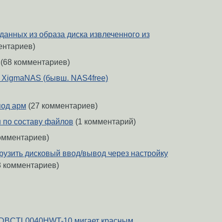
данных из образа диска извлеченного из
ентариев)
(68 комментариев)
 XigmaNAS (бывш. NAS4free)
под арм
(27 комментариев)
 по составу файлов
(1 комментарий)
омментариев)
грузить дисковый ввод/вывод через настройку
8 комментариев)
BCTL0040HWT-10 мигает красным