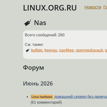
LINUX.ORG.RU
Новости
Г
Nas
Всего сообщений: 260
См. также:
buffalo
,
freenas
,
nas4free
,
openmediavault
,
Форум
Июнь 2026
домашний сервер без движу
Linux-hardware
(61 комментарий)