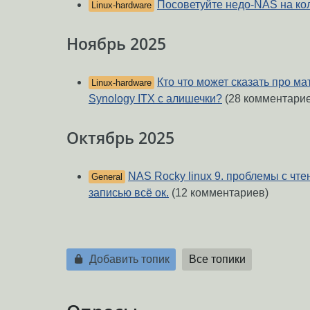
Посоветуйте недо-NAS на ко
Linux-hardware
Ноябрь 2025
Кто что может сказать про м
Linux-hardware
Synology ITX с алишечки?
(28 комментари
Октябрь 2025
NAS Rocky linux 9. проблемы с чте
General
записью всё ок.
(12 комментариев)
Добавить топик
Все топики