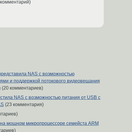
 комментарий)
представила NAS c возможностью
етями и поддержкой потокового видеовещания
g
(20 комментариев)
стила NAS с возможностью питания от USB c
AS
(23 комментария)
нтариев)
 на мощном микропроцессоре семейста ARM
тариев)