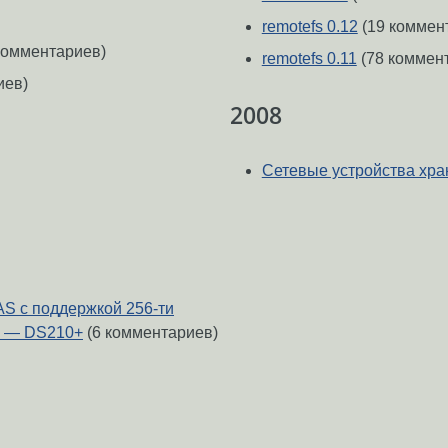
remotefs 0.12
(19 коммен
комментариев)
remotefs 0.11
(78 коммен
иев)
2008
Сетевые устройства хран
AS с поддержкой 256-ти
у — DS210+
(6 комментариев)