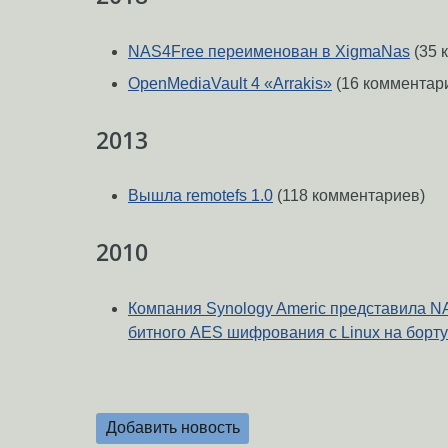
NAS4Free переименован в XigmaNas
(35 
OpenMediaVault 4 «Arrakis»
(16 комментар
2013
Вышла remotefs 1.0
(118 комментариев)
2010
Компания Synology Americ представила N
битного AES шифрования с Linux на борт
Добавить новость