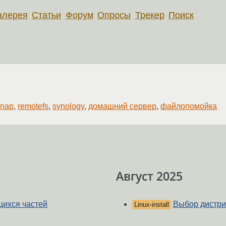
алерея
Статьи
Форум
Опросы
Трекер
Поиск
qnap
,
remotefs
,
synology
,
домашний сервер
,
файлопомойка
Август 2025
щихся частей
Выбор дистри
Linux-install