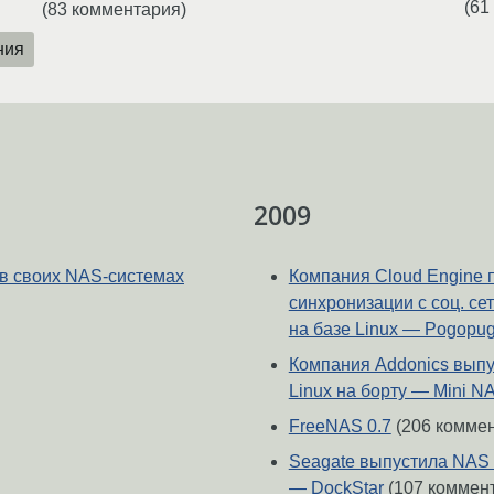
(61
(83 комментария)
ния
2009
 в своих NAS-системах
Компания Cloud Engine 
синхронизации с соц. с
на базе Linux — Pogopu
Компания Addonics выпу
Linux на борту — Mini N
FreeNAS 0.7
(206 комме
Seagate выпустила NAS
— DockStar
(107 коммен