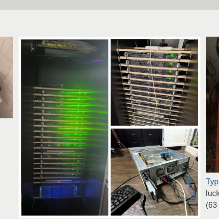
Тур
luc
(63