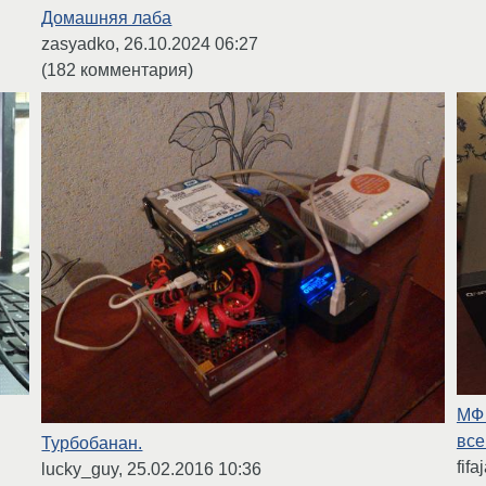
Домашняя лаба
zasyadko,
26.10.2024 06:27
(182 комментария)
МФ 
все
Турбобанан.
fifa
lucky_guy,
25.02.2016 10:36