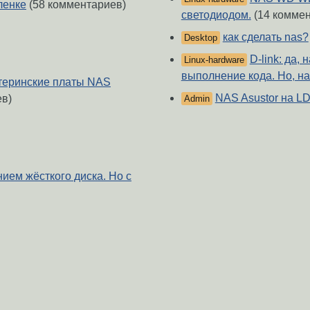
ленке
(58 комментариев)
светодиодом.
(14 коммен
как сделать nas?
Desktop
D-link: да,
Linux-hardware
выполнение кода. Но, на
атеринские платы NAS
NAS Asustor на LD
ев)
Admin
нием жёсткого диска. Но с