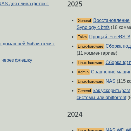
2025
NAS для слива фоток с
Восстановление 
General
Synology c btrfs
(18 комм
Прощай, FreeBSD!
Talks
я домашней библиотеки с
Сборка под
Linux-hardware
(11 комментариев)
й через флешку
Сборка tgt 
Linux-hardware
Сравнение машин
Admin
NAS
(115 к
Linux-hardware
как ускорить/раз
General
системы или qbittorrent
(
2024
NAS WD WD
Linux-hardware