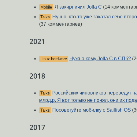
Я закирпичил Jolla C
(14 комментар
Mobile
Ну шо, кто-то уже заказал себе втор
Talks
(37 комментариев)
2021
Нужна кому Jolla C в СПб?
(2
Linux-hardware
2018
Российских чиновников переведут на S
Talks
млрд.р. Я вот только не понял, они их под
Посоветуйте мобилку с Sailfish OS
(3
Talks
2017