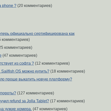
a phone ?
(20 комментариев)
 теперь официально сертифицирована как
5 комментариев)
25 комментариев)
e
(47 комментариев)
утствует из софта ?
(12 комментариев)
Sailfish OS можно купить?
(18 комментариев)
ло проще выкатить новую платформу?
упороты?
(127 комментариев)
чил refund за Jolla Tablet?
(17 комментариев)
 на чужие номера.
(47 комментариев)