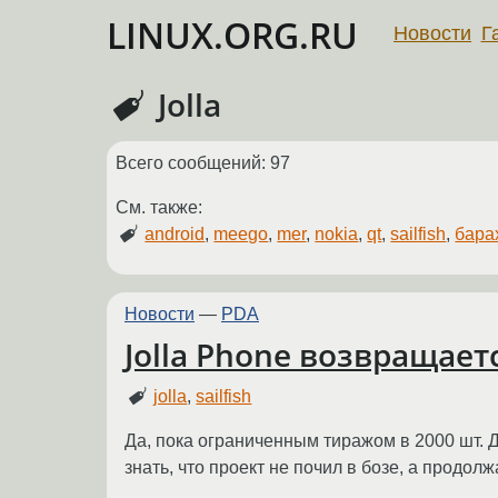
LINUX.ORG.RU
Новости
Г
Jolla
Всего сообщений: 97
См. также:
android
,
meego
,
mer
,
nokia
,
qt
,
sailfish
,
бара
Новости
—
PDA
Jolla Phone возвращает
jolla
,
sailfish
Да, пока ограниченным тиражом в 2000 шт. Д
знать, что проект не почил в бозе, а продолж