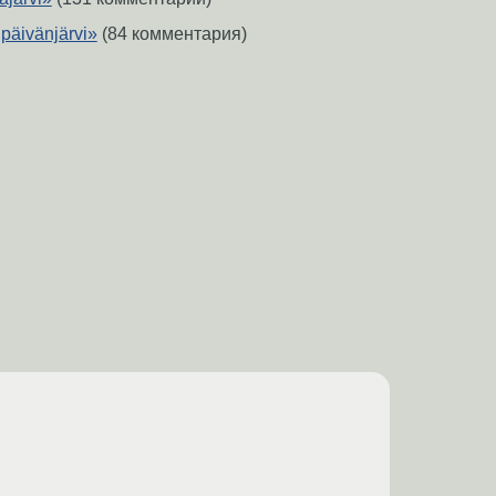
npäivänjärvi»
(84 комментария)