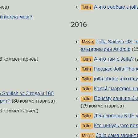
иев)
А что вообще с joll
Talks
ой йолла-мозг?
2016
Jolla Sailfish OS
Mobile
альтернатива Android
(1
6 комментариев)
А что там с Jolla?
(
Talks
Продаю Jolla Phon
Talks
jolla phone что отс
Talks
Какой смартфон на 
Talks
ailfish за 3 года и 160
Почему раньше бы
Talks
арят?
(80 комментариев)
(29 комментариев)
0 комментариев)
Девелоперы KDE 
Talks
Кто-нибудь уже полу
Talks
Jolla сама звонит
Mobile