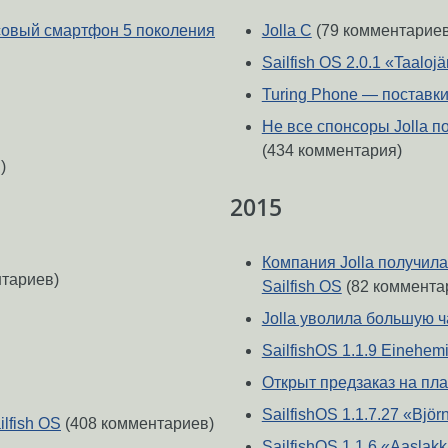
ксовый смартфон 5 поколения
Jolla C
(79 комментариев
Sailfish OS 2.0.1 «Taalojä
Turing Phone — поставки
Не все спонсоры Jolla 
(434 комментария)
)
2015
Компания Jolla получил
тариев)
Sailfish OS
(82 коммента
Jolla уволила большую ч
SailfishOS 1.1.9 Einehem
Открыт предзаказ на пла
SailfishOS 1.1.7.27 «Björ
lfish OS
(408 комментариев)
SailfishOS 1.1.6 «Aaslakk