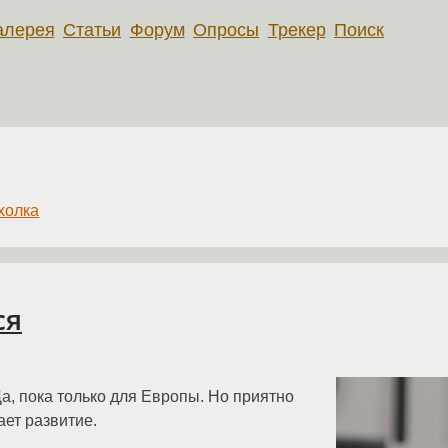
алерея
Статьи
Форум
Опросы
Трекер
Поиск
холка
ся
а, пока только для Европы. Но приятно
ает развитие.