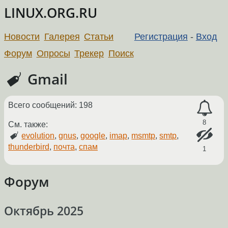
LINUX.ORG.RU
Новости
Галерея
Статьи
Регистрация
-
Вход
Форум
Опросы
Трекер
Поиск
Gmail
Всего сообщений: 198
8
См. также:
evolution
,
gnus
,
google
,
imap
,
msmtp
,
smtp
,
thunderbird
,
почта
,
спам
1
Форум
Октябрь 2025