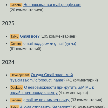
Не открывается mail.google.com
General
(20 комментариев)
2025
Gmail всё?
(105 комментариев)
Talks
email поддержки gmail (гугла)
General
(61 комментарий)
2024
Откуда Gmail знает мой
Development
/sys/class/dmi/id/product_name?
(41 комментарий)
О невозможности прикрутить S/MIME к
Desktop
онлайн почтовому клиенту
(4 комментария)
gmail не принимает почту.
(33 комментария)
General
А куда отправить багрепорт?
(9 комментариев)
Talks