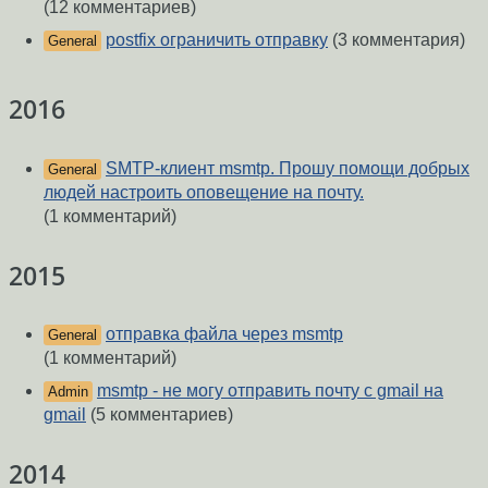
(12 комментариев)
postfix ограничить отправку
(3 комментария)
General
2016
SMTP-клиент msmtp. Прошу помощи добрых
General
людей настроить оповещение на почту.
(1 комментарий)
2015
отправка файла через msmtp
General
(1 комментарий)
msmtp - не могу отправить почту с gmail на
Admin
gmail
(5 комментариев)
2014