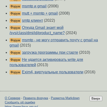
msmtp и gmail
(2006)
Форум
mutt + msmtp + gmail
(2008)
Форум
smtp клиент
(2022)
Форум
Откуда Gmail знает мой
Форум
/sys/class/dmi/id/product_name?
(2024)
msmtp - не могу отправить почту с gmail на
Форум
gmail
(2015)
загрузка программы при старте
(2010)
Форум
Не удается активировать write для
Форум
пользователей
(2013)
Exim4, виртуальные пользователи
(2016)
Форум
О Сервере
-
Правила форума
-
Разметка Markdown
Вверх
Сообщить об ошибке
https://www.linux.org.ru/