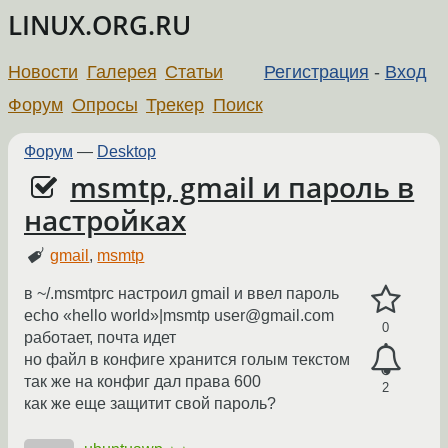
LINUX.ORG.RU
Новости
Галерея
Статьи
Регистрация
-
Вход
Форум
Опросы
Трекер
Поиск
Форум
—
Desktop
msmtp, gmail и пароль в
настройках
gmail
,
msmtp
в ~/.msmtprc настроил gmail и ввел пароль
echo «hello world»|msmtp user@gmail.com
0
работает, почта идет
но файл в конфиге хранится голым текстом
так же на конфиг дал права 600
2
как же еще защитит свой пароль?