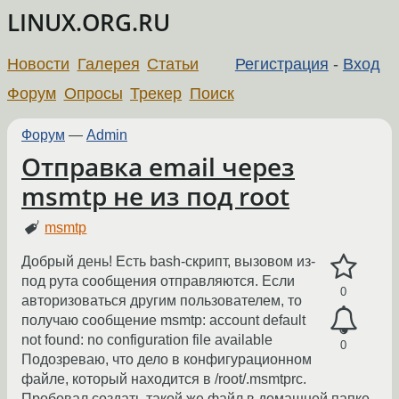
LINUX.ORG.RU
Новости
Галерея
Статьи
Регистрация
-
Вход
Форум
Опросы
Трекер
Поиск
Форум
—
Admin
Отправка email через
msmtp не из под root
msmtp
Добрый день! Есть bash-скрипт, вызовом из-
под рута сообщения отправляются. Если
0
авторизоваться другим пользователем, то
получаю сообщение msmtp: account default
not found: no configuration file available
0
Подозреваю, что дело в конфигурационном
файле, который находится в /root/.msmtprc.
Пробовал создать такой же файл в домашней папке