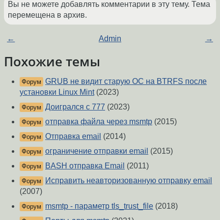
Вы не можете добавлять комментарии в эту тему. Тема
перемещена в архив.
←
Admin
→
Похожие темы
GRUB не видит старую ОС на BTRFS после
Форум
установки Linux Mint
(2023)
Доигрался с 777
(2023)
Форум
отправка файла через msmtp
(2015)
Форум
Отправка email
(2014)
Форум
ограничение отправки email
(2015)
Форум
BASH отправка Email
(2011)
Форум
Исправить неавторизованную отправку email
Форум
(2007)
msmtp - параметр tls_trust_file
(2018)
Форум