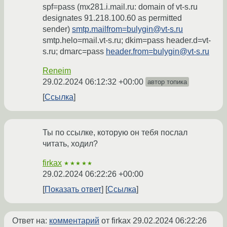
spf=pass (mx281.i.mail.ru: domain of vt-s.ru
designates 91.218.100.60 as permitted
sender)
smtp.mailfrom=bulygin@vt-s.ru
smtp.helo=mail.vt-s.ru; dkim=pass header.d=vt-
s.ru; dmarc=pass
header.from=bulygin@vt-s.ru
Reneim
29.02.2024 06:12:32 +00:00
автор топика
Ссылка
Ты по ссылке, которую он тебя послал
читать, ходил?
firkax
★★★★★
29.02.2024 06:22:26 +00:00
Показать ответ
Ссылка
Ответ на:
комментарий
от firkax
29.02.2024 06:22:26