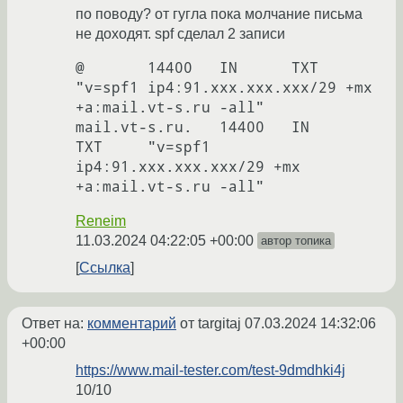
по поводу? от гугла пока молчание письма
не доходят. spf сделал 2 записи
@	14400	IN	TXT		
"v=spf1 ip4:91.xxx.xxx.xxx/29 +mx 
+a:mail.vt-s.ru -all"

mail.vt-s.ru.	14400	IN	
TXT	"v=spf1 
ip4:91.xxx.xxx.xxx/29 +mx 
Reneim
11.03.2024 04:22:05 +00:00
автор топика
Ссылка
Ответ на:
комментарий
от targitaj
07.03.2024 14:32:06
+00:00
https://www.mail-tester.com/test-9dmdhki4j
10/10