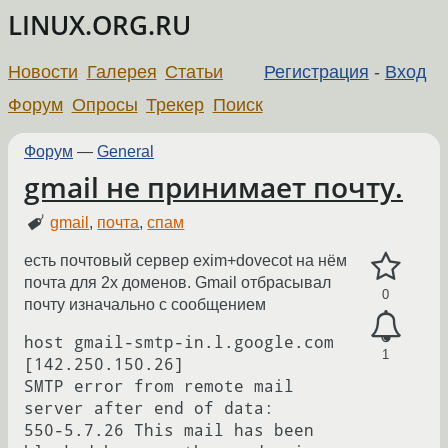
LINUX.ORG.RU
Новости
Галерея
Статьи
Регистрация
-
Вход
Форум
Опросы
Трекер
Поиск
Форум
—
General
gmail не принимает почту.
gmail
,
почта
,
спам
есть почтовый сервер exim+dovecot на нём
почта для 2х доменов. Gmail отбрасывал
0
почту изначально с сообщением
host gmail-smtp-in.l.google.com 
1
[142.250.150.26]

SMTP error from remote mail 
server after end of data:

550-5.7.26 This mail has been 