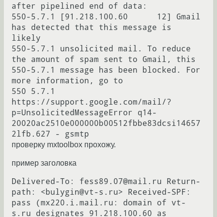
after pipelined end of data:

550-5.7.1 [91.218.100.60      12] Gmail 
has detected that this message is 
likely

550-5.7.1 unsolicited mail. To reduce 
the amount of spam sent to Gmail, this

550-5.7.1 message has been blocked. For 
more information, go to

550 5.7.1  
https://support.google.com/mail/?
p=UnsolicitedMessageError q14-
20020ac2510e000000b00512fbbe83dcsi14657
проверку mxtoolbox прохожу.
пример заголовка
Delivered-To: fess89.07@mail.ru Return-
path: <bulygin@vt-s.ru> Received-SPF: 
pass (mx220.i.mail.ru: domain of vt-
s.ru designates 91.218.100.60 as 