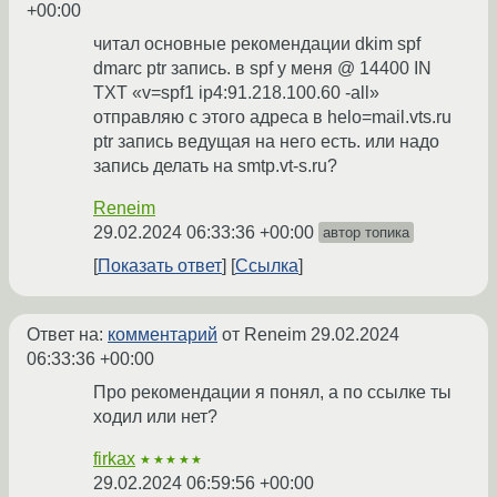
+00:00
читал основные рекомендации dkim spf
dmarc ptr запись. в spf у меня @ 14400 IN
TXT «v=spf1 ip4:91.218.100.60 -all»
отправляю с этого адреса в helo=mail.vts.ru
ptr запись ведущая на него есть. или надо
запись делать на smtp.vt-s.ru?
Reneim
29.02.2024 06:33:36 +00:00
автор топика
Показать ответ
Ссылка
Ответ на:
комментарий
от Reneim
29.02.2024
06:33:36 +00:00
Про рекомендации я понял, а по ссылке ты
ходил или нет?
firkax
★★★★★
29.02.2024 06:59:56 +00:00