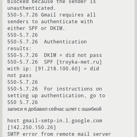
blocked because the sender is 
unauthenticated.

550-5.7.26 Gmail requires all 
senders to authenticate with 
either SPF or DKIM.

550-5.7.26

550-5.7.26  Authentication 
results:

550-5.7.26  DKIM = did not pass

550-5.7.26  SPF [troyka-met.ru] 
with ip: [91.218.100.60] = did 
not pass

550-5.7.26

550-5.7.26  For instructions on 
setting up authentication, go to

записи я добавил сейчас шлет с ошибкой
host gmail-smtp-in.l.google.com 
[142.250.150.26]

SMTP error from remote mail server 