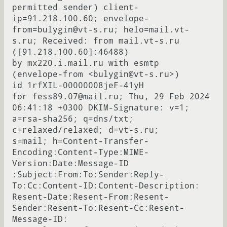
permitted sender) client-
ip=91.218.100.60; envelope-
from=bulygin@vt-s.ru; helo=mail.vt-
s.ru; Received: from mail.vt-s.ru 
([91.218.100.60]:46488)

by mx220.i.mail.ru with esmtp 
(envelope-from <bulygin@vt-s.ru>)

id 1rfXIL-00000008jeF-41yH

for fess89.07@mail.ru; Thu, 29 Feb 2024 
06:41:18 +0300 DKIM-Signature: v=1; 
a=rsa-sha256; q=dns/txt; 
c=relaxed/relaxed; d=vt-s.ru;

s=mail; h=Content-Transfer-
Encoding:Content-Type:MIME-
Version:Date:Message-ID

:Subject:From:To:Sender:Reply-
To:Cc:Content-ID:Content-Description:

Resent-Date:Resent-From:Resent-
Sender:Resent-To:Resent-Cc:Resent-
Message-ID:
