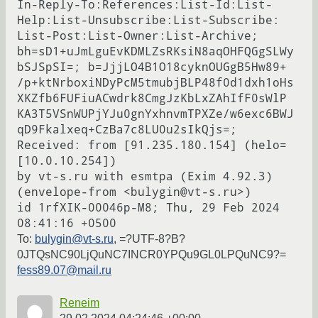
In-Reply-To:References:List-Id:List-
Help:List-Unsubscribe:List-Subscribe:

List-Post:List-Owner:List-Archive;

bh=sD1+uJmLguEvKDMLZsRKsiN8aqOHFQGgSLWy
bSJSpSI=; b=JjjLO4B1O18cyknOUGgB5Hw89+

/p+ktNrboxiNDyPcM5tmubjBLP48f0d1dxh1oHs
XKZfb6FUFiuACwdrk8CmgJzKbLxZAhIfF0sWlP

KA3T5VSnWUPjYJu0gnYxhnvmTPXZe/w6exc6BWJ
qD9Fkalxeq+CzBa7c8LU0u2sIkQjs=; 
Received: from [91.235.180.154] (helo=
[10.0.10.254])

by vt-s.ru with esmtpa (Exim 4.92.3)

(envelope-from <bulygin@vt-s.ru>)

id 1rfXIK-00046p-M8; Thu, 29 Feb 2024 
To:
bulygin@vt-s.ru
, =?UTF-8?B?
0JTQsNC90LjQuNC7INCR0YPQu9GL0LPQuNC9?=
fess89.07@mail.ru
Reneim