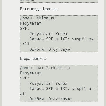
Вот выводы 1 записи:
Домен: eklmn.ru

Результат

SPF:

    Результат: Успех

    Запись SPF в TXT: v=spf1 mx 
~all

Вторая запись:
Домен: mail2.eklmn.ru

Результат

SPF:

    Результат: Успех

    Запись SPF в TXT: v=spf1 a -
all
