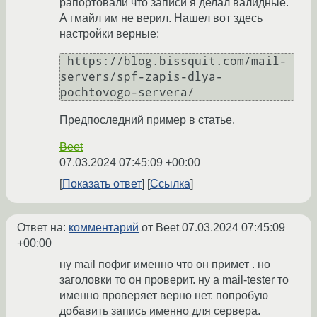
рапортовали что записи я делал валидные.
А гмайл им не верил. Нашел вот здесь
настройки верные:
 https://blog.bissquit.com/mail-
servers/spf-zapis-dlya-
pochtovogo-servera/ 
Предпоследний пример в статье.
Beet
07.03.2024 07:45:09 +00:00
Показать ответ
Ссылка
Ответ на:
комментарий
от Beet
07.03.2024 07:45:09
+00:00
ну mail пофиг именно что он примет . но
заголовки то он проверит. ну а mail-tester то
именно проверяет верно нет. попробую
добавить запись именно для сервера.