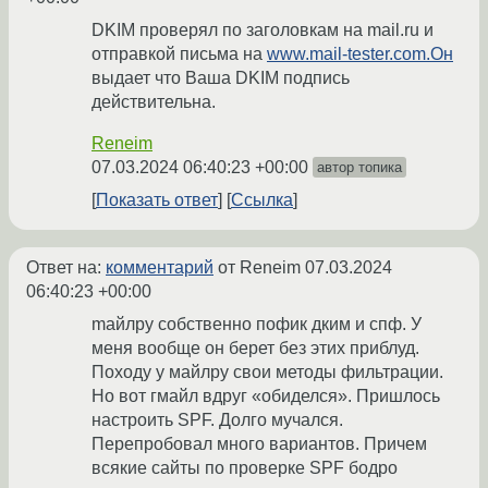
DKIM проверял по заголовкам на mail.ru и
отправкой письма на
www.mail-tester.com.Он
выдает что Ваша DKIM подпись
действительна.
Reneim
07.03.2024 06:40:23 +00:00
автор топика
Показать ответ
Ссылка
Ответ на:
комментарий
от Reneim
07.03.2024
06:40:23 +00:00
maйлру собственно пофик дким и спф. У
меня вообще он берет без этих приблуд.
Походу у майлру свои методы фильтрации.
Но вот гмайл вдруг «обиделся». Пришлось
настроить SPF. Долго мучался.
Перепробовал много вариантов. Причем
всякие сайты по проверке SPF бодро