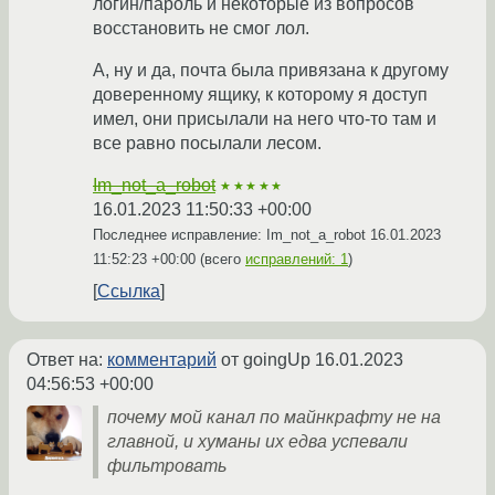
логин/пароль и некоторые из вопросов
восстановить не смог лол.
А, ну и да, почта была привязана к другому
доверенному ящику, к которому я доступ
имел, они присылали на него что-то там и
все равно посылали лесом.
Im_not_a_robot
★★★★★
16.01.2023 11:50:33 +00:00
Последнее исправление: Im_not_a_robot
16.01.2023
11:52:23 +00:00
(всего
исправлений: 1
)
Ссылка
Ответ на:
комментарий
от goingUp
16.01.2023
04:56:53 +00:00
почему мой канал по майнкрафту не на
главной, и хуманы их едва успевали
фильтровать