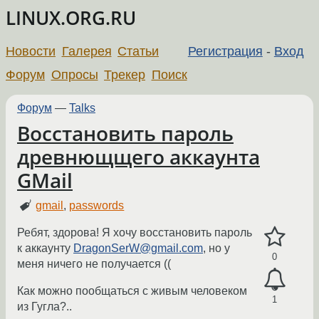
LINUX.ORG.RU
Новости
Галерея
Статьи
Регистрация
-
Вход
Форум
Опросы
Трекер
Поиск
Форум
—
Talks
Восстановить пароль
древнющщего аккаунта
GMail
gmail
,
passwords
Ребят, здорова! Я хочу восстановить пароль
к аккаунту
DragonSerW@gmail.com
, но у
0
меня ничего не получается ((
Как можно пообщаться с живым человеком
1
из Гугла?..