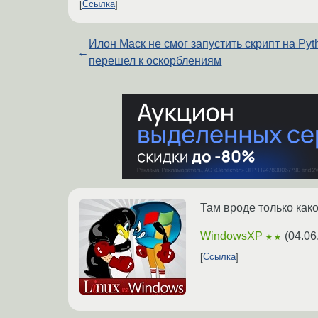
Ссылка
Илон Маск не смог запустить скрипт на Pyt
←
перешел к оскорблениям
Там вроде только како
WindowsXP
(
04.06
★★
Ссылка