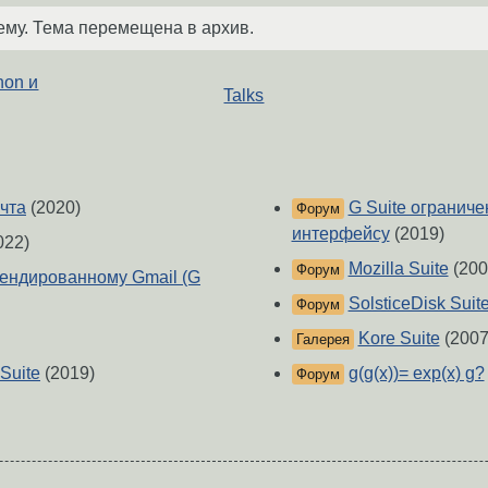
ему. Тема перемещена в архив.
hon и
Talks
очта
(2020)
G Suite ограниче
Форум
интерфейсу
(2019)
022)
Mozilla Suite
(200
Форум
ендированному Gmail (G
SolsticeDisk Suit
Форум
Kore Suite
(2007
Галерея
Suite
(2019)
g(g(x))= exp(x) g?
Форум