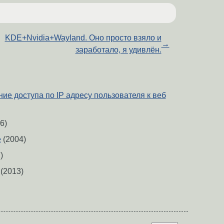
KDE+Nvidia+Wayland. Оно просто взяло и
→
заработало, я удивлён.
ние доступа по IP адресу пользователя к веб
6)
e
(2004)
)
(2013)