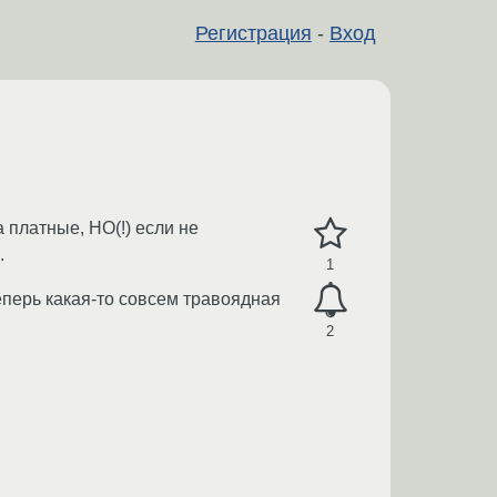
Регистрация
-
Вход
 платные, НО(!) если не
.
1
Теперь какая-то совсем травоядная
2