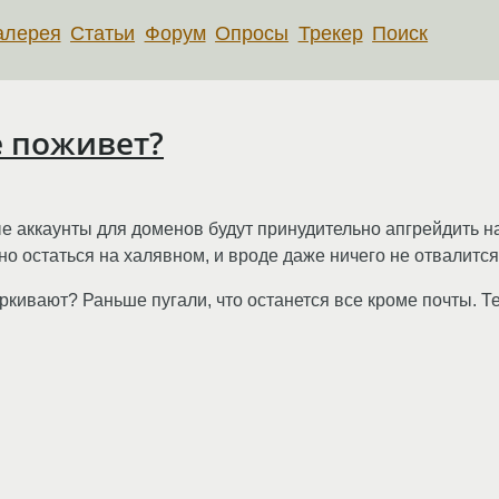
алерея
Статьи
Форум
Опросы
Трекер
Поиск
е поживет?
ые аккаунты для доменов будут принудительно апгрейдить на
но остаться на халявном, и вроде даже ничего не отвалится
черкивают? Раньше пугали, что останется все кроме почты. 