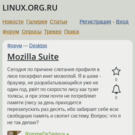
LINUX.ORG.RU
Новости
Галерея
Статьи
Регистрация
-
Вход
Форум
Опросы
Трекер
Поиск
Форум
—
Desktop
Mozilla Suite
Сегодня по причине слетания профиля в
лисе посерфил инет мозиллой. Я в шоке -
0
браузер, не разрабатывающийся уже не
один год, рвёт по скорости лису как тузег
толксы, и при этом почти не потребляет
0
памяти (лису за день приходится
перезапускать раз десять, ибо забирает себе всю
свободную память и свопит систему. Вопрос: что я
не так делаю?
RommeDeSerieux
★