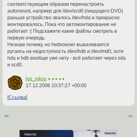
соответствующим образом перенастроить
automount, наприер для /dev/scd0 (пишущего DVD)
раньше устройство звалось /dev/hda и прекрасно
монтировалось. Пока что автомонтирование не
работает :( Подскажите какие файлы смотреть в
первую очередь.
Незнаю почему, но hwbrowser вываливается
ругаясь на недоступность /dev/hdb и /dev/md0, хотя
hda и hdb вообще уже нету - всё работает через sda
и scd0.
los_nikos
★★★★★
17.12.2006 10:37:27 +00:00
Ссылка
←
→