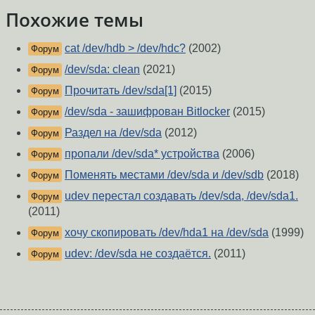
Похожие темы
cat /dev/hdb > /dev/hdc?
(2002)
Форум
/dev/sda: clean
(2021)
Форум
Прочитать /dev/sda[1]
(2015)
Форум
/dev/sda - зашифрован Bitlocker
(2015)
Форум
Раздел на /dev/sda
(2012)
Форум
пропали /dev/sda* устройства
(2006)
Форум
Поменять местами /dev/sda и /dev/sdb
(2018)
Форум
udev перестал создавать /dev/sda, /dev/sda1.
Форум
(2011)
хочу скопировать /dev/hda1 на /dev/sda
(1999)
Форум
udev: /dev/sda не создаётся.
(2011)
Форум