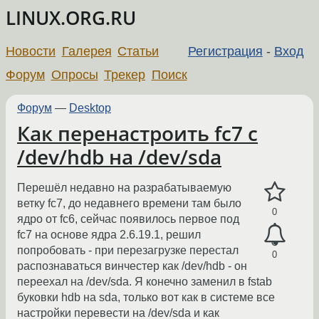
LINUX.ORG.RU
Новости
Галерея
Статьи
Регистрация
-
Вход
Форум
Опросы
Трекер
Поиск
Форум
—
Desktop
Как перенастроить fc7 с
/dev/hdb на /dev/sda
Перешёл недавно на разрабатываемую
ветку fc7, до недавнего времени там было
0
ядро от fc6, сейчас появилось первое под
fc7 на основе ядра 2.6.19.1, решил
попробовать - при перезагрузке перестал
0
распознаваться винчестер как /dev/hdb - он
переехал на /dev/sda. Я конечно заменил в fstab
буковки hdb на sda, только вот как в системе все
настройки перевести на /dev/sda и как