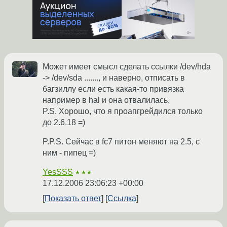
Может имеет смысл сделать ссылки /dev/hda
-> /dev/sda ......., и наверно, отписать в
багзиллу если есть какая-то привязка
например в hal и она отвалилась.
P.S. Хорошо, что я проапгрейдился только
до 2.6.18 =)
P.P.S. Сейчас в fc7 питон меняют на 2.5, с
ним - пипец =)
YesSSS
★★★
17.12.2006 23:06:23 +00:00
Показать ответ
Ссылка