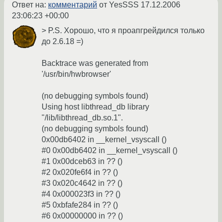
Ответ на:
комментарий
от YesSSS
17.12.2006
23:06:23 +00:00
> P.S. Хорошо, что я проапгрейдился только
до 2.6.18 =)
Backtrace was generated from
'/usr/bin/hwbrowser'
(no debugging symbols found)
Using host libthread_db library
"/lib/libthread_db.so.1".
(no debugging symbols found)
0x00db6402 in __kernel_vsyscall ()
#0 0x00db6402 in __kernel_vsyscall ()
#1 0x00dceb63 in ?? ()
#2 0x020fe6f4 in ?? ()
#3 0x020c4642 in ?? ()
#4 0x000023f3 in ?? ()
#5 0xbfafe284 in ?? ()
#6 0x00000000 in ?? ()