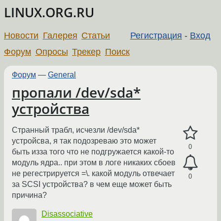
LINUX.ORG.RU
Новости
Галерея
Статьи
Регистрация
-
Вход
Форум
Опросы
Трекер
Поиск
Форум
—
General
пропали /dev/sda*
устройства
Странный трабл, исчезли /dev/sda*
устройсва, я так подозреваю это может
0
быть изза того что не подгружается какой-то
модуль ядра.. при этом в логе никаких сбоев
не регестрируется =\. какой модуль отвечает
0
за SCSI устройства? в чем еще может быть
причина?
Disassociative