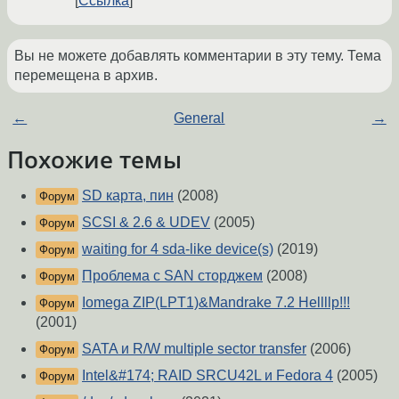
Ссылка
Вы не можете добавлять комментарии в эту тему. Тема
перемещена в архив.
←
General
→
Похожие темы
SD карта, пин
(2008)
Форум
SCSI & 2.6 & UDEV
(2005)
Форум
waiting for 4 sda-like device(s)
(2019)
Форум
Проблема с SAN сторджем
(2008)
Форум
Iomega ZIP(LPT1)&Mandrake 7.2 Hellllp!!!
Форум
(2001)
SATA и R/W multiple sector transfer
(2006)
Форум
Intel&#174; RAID SRCU42L и Fedora 4
(2005)
Форум