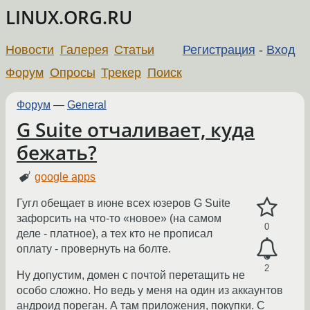
LINUX.ORG.RU
Новости
Галерея
Статьи
Регистрация
-
Вход
Форум
Опросы
Трекер
Поиск
Форум
—
General
G Suite отчаливает, куда
бежать?
google apps
Гугл обещает в июне всех юзеров G Suite
зафорсить на что-то «новое» (на самом
0
деле - платное), а тех кто не прописал
оплату - провернуть на болте.
2
Ну допустим, домен с почтой перетащить не
особо сложно. Но ведь у меня на один из аккаунтов
андроид пореган. А там приложения, покупки. С