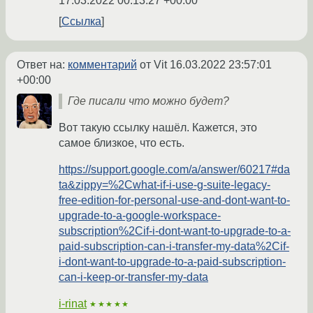
17.03.2022 00:13:27 +00:00
Ссылка
Ответ на:
комментарий
от Vit
16.03.2022 23:57:01
+00:00
Где писали что можно будет?
Вот такую ссылку нашёл. Кажется, это
самое близкое, что есть.
https://support.google.com/a/answer/60217#da
ta&zippy=%2Cwhat-if-i-use-g-suite-legacy-
free-edition-for-personal-use-and-dont-want-to-
upgrade-to-a-google-workspace-
subscription%2Cif-i-dont-want-to-upgrade-to-a-
paid-subscription-can-i-transfer-my-data%2Cif-
i-dont-want-to-upgrade-to-a-paid-subscription-
can-i-keep-or-transfer-my-data
i-rinat
★★★★★