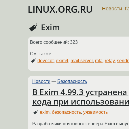
LINUX.ORG.RU
Новости
Г
Exim
Всего сообщений: 323
См. также:
dovecot
,
exim4
,
mail server
,
mta
,
relay
,
sendm
Новости
—
Безопасность
В Exim 4.99.3 устране
кода при использован
exim
,
безопасность
,
уязвимость
Разработчики почтового сервера Exim выпу