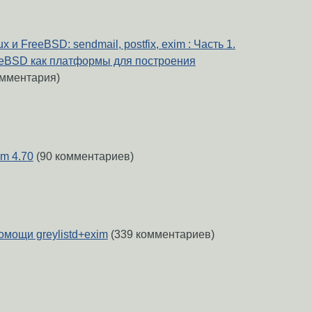
 и FreeBSD: sendmail, postfix, exim : Часть 1.
eeBSD как платформы для построения
омментария)
m 4.70
(90 комментариев)
омощи greylistd+exim
(339 комментариев)