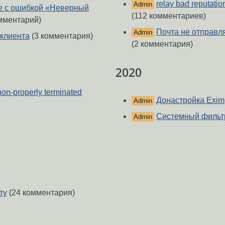
relay bad reputat
Admin
be с ошибкой «Неверный
(112 комментариев)
мментарий)
Почта не отправл
Admin
 клиента
(3 комментария)
(2 комментария)
2020
on-properly terminated
Донастройка Exim
Admin
Системный фильтр
Admin
ту
(24 комментария)