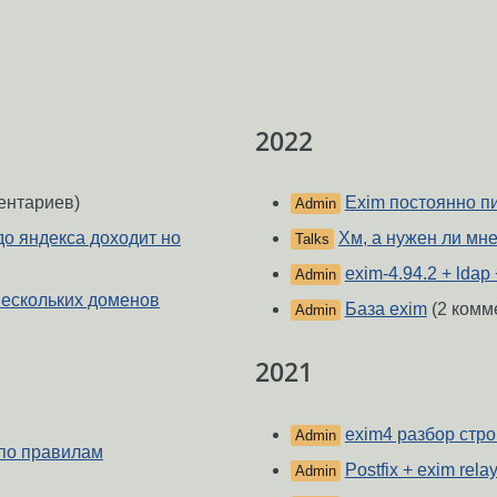
2022
ентариев)
Exim постоянно п
Admin
до яндекса доходит но
Хм, а нужен ли мн
Talks
exim-4.94.2 + ldap 
Admin
нескольких доменов
База exim
(2 комм
Admin
2021
exim4 разбор стр
Admin
 по правилам
Postfix + exim rela
Admin