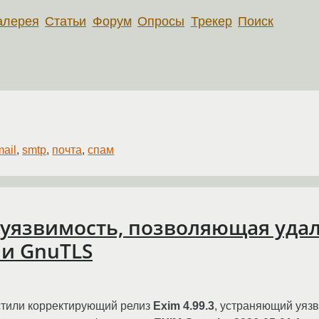
алерея
Статьи
Форум
Опросы
Трекер
Поиск
ail
,
smtp
,
почта
,
спам
на уязвимость, позволяющая уд
ии GnuTLS
стили корректирующий релиз
Exim 4.99.3
, устраняющий уяз