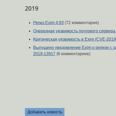
2019
Релиз Exim 4.93
(72 комментария)
Очередная уязвимость почтового сервера
Критическая уязвимость в Exim (CVE-2019
Выпущено уведомление Exim о релизе с з
2019-13917
(6 комментариев)
Добавить новость