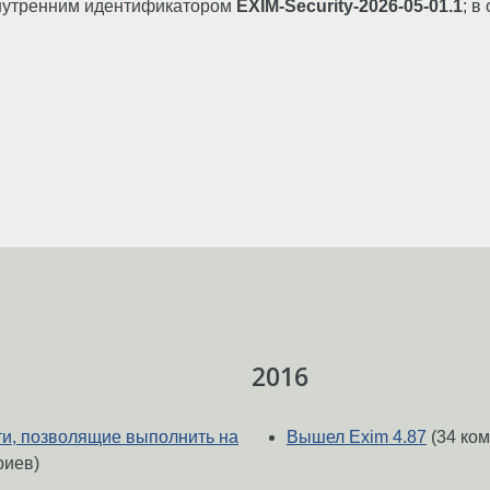
внутренним идентификатором
EXIM-Security-2026-05-01.1
; 
2016
ти, позволящие выполнить на
Вышел Exim 4.87
(34 ко
риев)