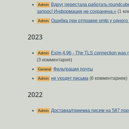
Вдруг перестала работать roundcu
Admin
запрос! Информация не сохранена.»
(1 ко
Ошибка при отправке smtp у одного
Admin
2023
Exim 4.96 - The TLS connection was n
Admin
(3 комментария)
Фильтрация почты
General
не уходят письма
(6 комментариев)
Admin
2022
Доставка/приемка писем на 587 пор
Admin