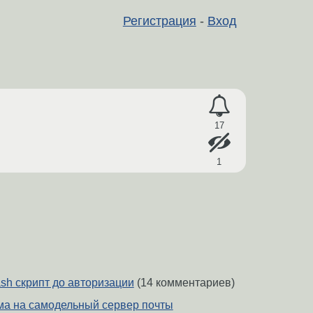
Регистрация
-
Вход
17
1
ash скрипт до авторизации
(14 комментариев)
ма на самодельный сервер почты