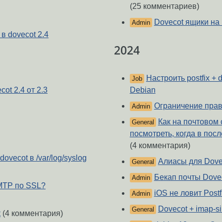
(25 комментариев)
Dovecot ящики на
Admin
 в dovecot 2.4
2024
Настроить postfix + 
Job
Debian
ot 2.4 от 2.3
Ограничение прав
Admin
Как на почтовом 
General
посмотреть, когда в пос
(4 комментария)
ovecot в /var/log/syslog
Алиасы для Dove
General
Бекап почты Dove
Admin
SMTP по SSL?
iOS не ловит Postf
Admin
Dovecot + imap-s
General
к
(4 комментария)