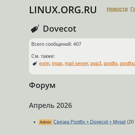
LINUX.ORG.RU
Новости
Г
Dovecot
Всего сообщений: 407
См. также:
exim
,
imap
,
mail server
,
pop3
,
postfix
,
postfi
Форум
Апрель 2026
Связка Postfix + Dovecot + Mysql
(20
Admin