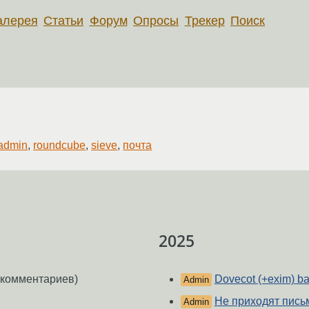
алерея
Статьи
Форум
Опросы
Трекер
Поиск
xadmin
,
roundcube
,
sieve
,
почта
2025
 комментариев)
Dovecot (+exim) b
Admin
Не приходят пись
Admin