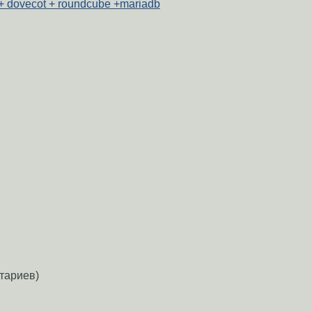
 + dovecot + roundcube +mariadb
тариев)