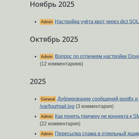
Ноябрь 2025
Настройка учёта квот через dict SQL
Admin
Октябрь 2025
Вопрос по отличиям настройки Dovec
Admin
(12 комментариев)
2025
Дублирование сообщений postfix и d
General
/var/log/mail.log
(3 комментария)
Как понять причину не коннекта к 
Admin
(22 комментария)
Пересылка спама в отдельный ящи
Admin