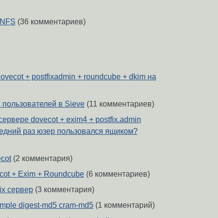
 NFS
(36 комментариев)
dovecot + postfixadmin + roundcube + dkim на
 пользователей в Sieve
(11 комментариев)
сервере dovecot + exim4 + postfix.admin
ледний раз юзер пользовался ящиком?
cot
(2 комментария)
cot + Exim + Roundcube
(6 комментариев)
ix сервер
(3 комментария)
imple digest-md5 cram-md5
(1 комментарий)