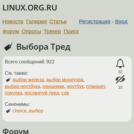
LINUX.ORG.RU
Новости
Галерея
Статьи
Регистрация
-
Вход
Форум
Опросы
Трекер
Поиск
Выбора Тред
Всего сообщений: 922
32
См. также:
выбор железа
,
выбор монитора
,
выбор ноутбука
,
наушники
,
ноутбук
,
планшет
,
10
покупка
,
посоветуй-тред
,
спв
Синонимы:
choice
,
выбор
Форум