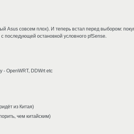
аый Asus совсем плох). И теперь встал перед выбором: пок
) с последующей остановкой условного pfSense.
у - OpenWRT, DDWrt etc
ридёт из Китая)
порить, чем китайским)