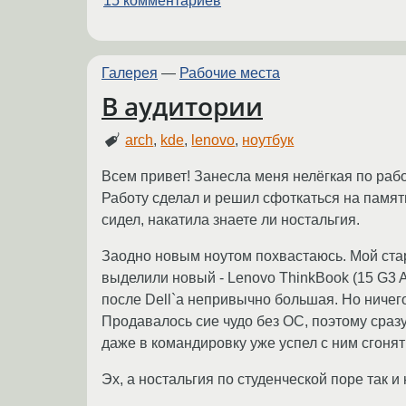
15 комментариев
Галерея
—
Рабочие места
В аудитории
arch
,
kde
,
lenovo
,
ноутбук
Всем привет! Занесла меня нелёгкая по раб
Работу сделал и решил сфоткаться на памят
сидел, накатила знаете ли ностальгия.
Заодно новым ноутом похвастаюсь. Мой ст
выделили новый - Lenovo ThinkBook (15 G3 
после Dell`a непривычно большая. Но ничег
Продавалось сие чудо без ОС, поэтому сразу
даже в командировку уже успел с ним сгонят
Эх, а ностальгия по студенческой поре так и н