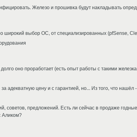
одифицировать. Железо и прошивка будут накладывать опре
 широкий выбор ОС, от специализированных (pfSense, Cle
орудования
ак долго оно проработает (есть опыт работы с такими железк
 адекватную цену и с гарантией, но... Из того, что нашёл -
й, советов, предложений. Есть ли сейчас в продаже годны
с Аликом?