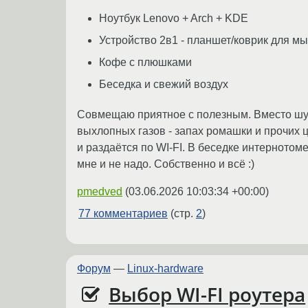
Ноутбук Lenovo + Arch + KDE
Устройство 2в1 - планшет/коврик для м
Кофе с плюшками
Беседка и свежий воздух
Совмещаю приятное с полезным. Вместо шум
выхлопных газов - запах ромашки и прочих ц
и раздаётся по WI-FI. В беседке интернотом
мне и не надо. Собственно и всё :)
pmedved
(
03.06.2026 10:03:34 +00:00
)
77 комментариев
(стр.
2
)
Форум
—
Linux-hardware
Выбор WI-FI роутера