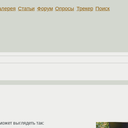
алерея
Статьи
Форум
Опросы
Трекер
Поиск
может выглядеть так: