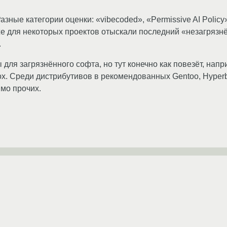
зные категории оценки: «vibecoded», «Permissive AI Policy
же для некоторых проектов отыскали последний «незагрязн
.
ля загрязнённого софта, но тут конечно как повезёт, нап
 Redox. Среди дистрибутивов в рекомендованных Gentoo, Hyper
мо прочих.