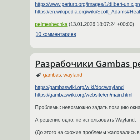
https://www.perturb.org/images/1/dilbert-unix.p
https://en.wikipedia.org/wiki/Scott_Adams#He
pelmeshechka
(
13.01.2026 18:07:24 +00:00
)
10 комментариев
Разрабочики Gambas р
gambas
,
wayland
https://gambaswiki.org/wiki/doc/wayland
https://gambaswiki.org/website/en/main.html
Проблемы: невозможно задать позицию окна, 
А решение одно: не использовать Wayland.
(До этого на схожие проблемы жаловались в