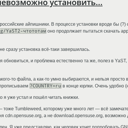
евозможно установить...
российские айпишники. В процессе установки вроде бы (?) с
og/YaST2-чтототам
оно продолжает пытаться скачать app
 не сразу установка всё-таки завершилась.
я обновиться, и проблема естественно та же, полез в YaST,
какого-то файла, а как-то умно выбираются, и нельзя прост
?COUNTRY=ru
прописываем
в конце юрлки. Очень удобно (н
о я уже устал и пошёл читать книжки.
— тоже Tumbleweed, которому уже много лет — всё замечат
я cdn.opensuse.org, а не download.opensuse.org, возможно 
ен. Я уже представляю, как человек хочет попробовать GNU