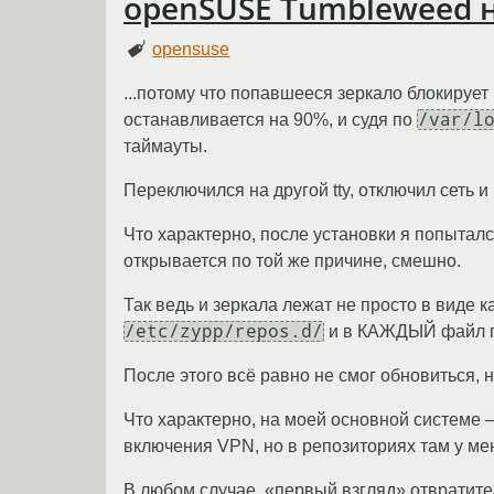
openSUSE Tumbleweed н
opensuse
...потому что попавшееся зеркало блокирует 
/var/l
останавливается на 90%, и судя по
таймауты.
Переключился на другой tty, отключил сеть и
Что характерно, после установки я попыталс
открывается по той же причине, смешно.
Так ведь и зеркала лежат не просто в виде 
/etc/zypp/repos.d/
и в КАЖДЫЙ файл 
После этого всё равно не смог обновиться, н
Что характерно, на моей основной системе 
включения VPN, но в репозиториях там у мен
В любом случае, «первый взгляд» отвратител