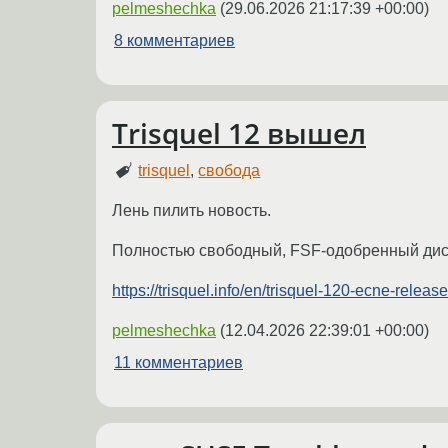
pelmeshechka
(
29.06.2026 21:17:39 +00:00
)
8 комментариев
Trisquel 12 вышел
trisquel
,
свобода
Лень пилить новость.
Полностью свободный, FSF-одобренный дист
https://trisquel.info/en/trisquel-120-ecne-rele
pelmeshechka
(
12.04.2026 22:39:01 +00:00
)
11 комментариев