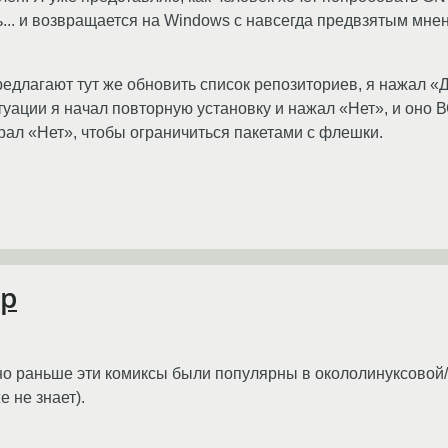
ть... и возвращается на Windows с навсегда предвзятым м
редлагают тут же обновить список репозиториев, я нажал «Д
уации я начал повторную установку и нажал «Нет», и оно 
ыбрал «Нет», чтобы ограничиться пакетами с флешки.
ер
но раньше эти комиксы были популярны в окололинуксовой/
 не знает).