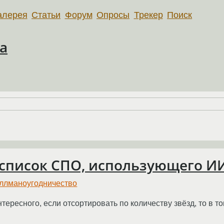
алерея
Статьи
Форум
Опросы
Трекер
Поиск
a
 список СПО, использующего И
оллманоугодничество
тересного, если отсортировать по количеству звёзд, то в т