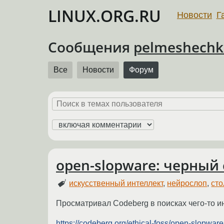
LINUX.ORG.RU
Новости
Г
Сообщения
pelmeshechk
Все
Новости
Форум
open-slopware: черный
искусственный интеллект
,
нейрослоп
,
ст
Просматривал Codeberg в поисках чего-то ин
https://codeberg.org/ethical-foss/open-slopware