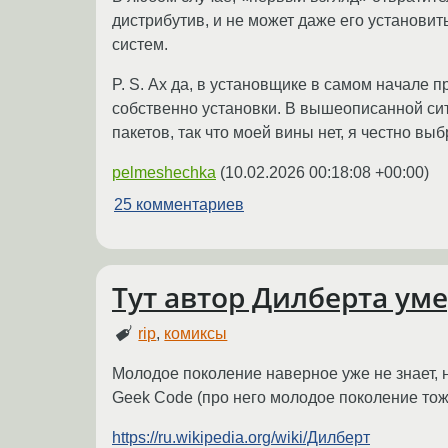
дистрибутив, и не может даже его установи
систем.
P. S. Ах да, в установщике в самом начале п
собственно установки. В вышеописанной сит
пакетов, так что моей вины нет, я честно в
pelmeshechka
(
10.02.2026 00:18:08 +00:00
)
25 комментариев
Тут автор Дилберта ум
rip
,
комиксы
Молодое поколение наверное уже не знает, 
Geek Code (про него молодое поколение тоже
https://ru.wikipedia.org/wiki/Дилберт