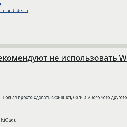
ng
alth_and_death
.
екомендуют не использовать W
нельзя просто сделать скриншот, баги и много чего другого
 KiCad).