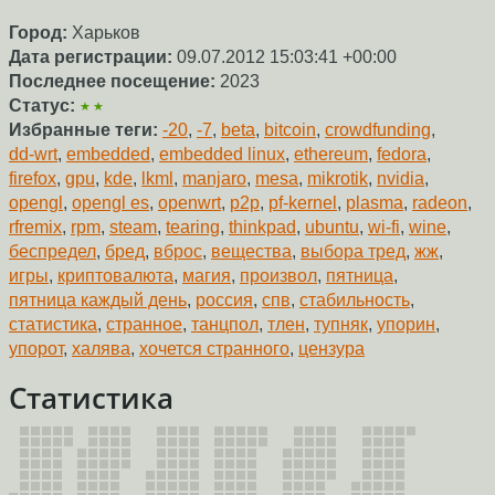
Город:
Харьков
Дата регистрации:
09.07.2012 15:03:41 +00:00
Последнее посещение:
2023
Статус:
★★
Избранные теги:
-20
,
-7
,
beta
,
bitcoin
,
crowdfunding
,
dd-wrt
,
embedded
,
embedded linux
,
ethereum
,
fedora
,
firefox
,
gpu
,
kde
,
lkml
,
manjaro
,
mesa
,
mikrotik
,
nvidia
,
opengl
,
opengl es
,
openwrt
,
p2p
,
pf-kernel
,
plasma
,
radeon
,
rfremix
,
rpm
,
steam
,
tearing
,
thinkpad
,
ubuntu
,
wi-fi
,
wine
,
беспредел
,
бред
,
вброс
,
вещества
,
выбора тред
,
жж
,
игры
,
криптовалюта
,
магия
,
произвол
,
пятница
,
пятница каждый день
,
россия
,
спв
,
стабильность
,
статистика
,
странное
,
танцпол
,
тлен
,
тупняк
,
упорин
,
упорот
,
халява
,
хочется странного
,
цензура
Статистика