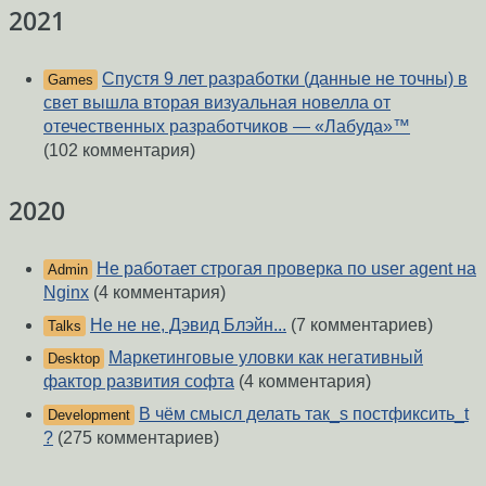
2021
Спустя 9 лет разработки (данные не точны) в
Games
свет вышла вторая визуальная новелла от
отечественных разработчиков — «Лабуда»™
(102 комментария)
2020
Не работает строгая проверка по user agent на
Admin
Nginx
(4 комментария)
Не не не, Дэвид Блэйн...
(7 комментариев)
Talks
Маркетинговые уловки как негативный
Desktop
фактор развития софта
(4 комментария)
В чём смысл делать так_s постфиксить_t
Development
?
(275 комментариев)