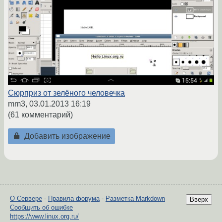
Сюрприз от зелёного человечка
mm3,
03.01.2013 16:19
(61 комментарий)
Добавить изображение
О Сервере
-
Правила форума
-
Разметка Markdown
Вверх
Сообщить об ошибке
https://www.linux.org.ru/