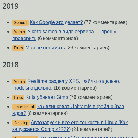
2019
Как Google это делает?
(77 комментариев)
General
У кого samba в виде сервера — прошу
Admin
проверить
(6 комментариев)
Моя не понимать
(28 комментариев)
Talks
2018
Realtime раздел у XFS. Файлы отдельно,
Admin
inode'ы отдельно.
(16 комментариев)
Krita убивает Gimp
(76 комментариев)
Talks
как влинковать initramfs в файл-образ
Linux-install
ядра?
(8 комментариев)
Автозапуск и все его тонкости в Linux (Как
Desktop
запускается Compiz????)
(21 комментарий)