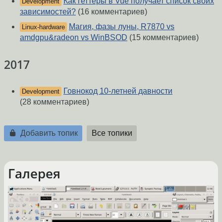
Как геттеры в Vue получает список своих
Development
зависимостей?
(16 комментариев)
Магия, фазы луны, R7870 vs
Linux-hardware
amdgpu&radeon vs WinBSOD
(15 комментариев)
2017
Говнокод 10-летней давности
Development
(28 комментариев)
Добавить топик
Все топики
Галерея