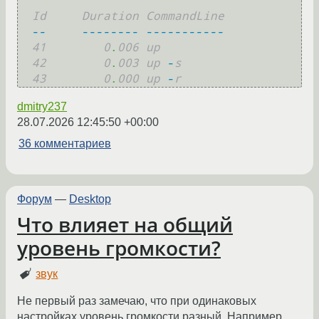
Id     Duration CommandLine
--
--------
-----------
41        0
.
006 up
42        0
.
003 up
-
s
43        0
.
000 up
-
r
dmitry237
28.07.2026 12:45:50 +00:00
36 комментариев
Форум
—
Desktop
Что влияет на общий
уровень громкости?
звук
Не первый раз замечаю, что при одинаковых
настройках уровень громкости разный. Например