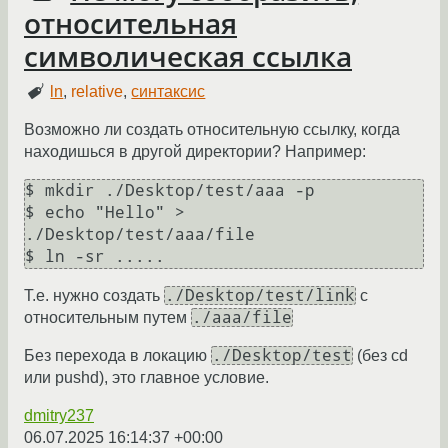
относительная
символическая ссылка
ln
,
relative
,
синтаксис
Возможно ли создать относительную ссылку, когда
находишься в другой директории? Например:
$ mkdir ./Desktop/test/aaa -p

$ echo "Hello" > 
./Desktop/test/aaa/file

./Desktop/test/link
T.е. нужно создать
с
./aaa/file
относительным путем
./Desktop/test
Без перехода в локацию
(без cd
или pushd), это главное условие.
dmitry237
06.07.2025 16:14:37 +00:00