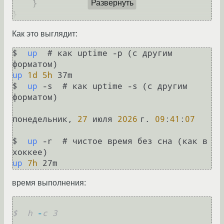
    }

Развернуть
Как это выглядит:
$  
up
  # как uptime -p (с другим 
up
1d
5h
 37m

$  
up
 -s  # как uptime -s (с другим 
форматом)

понедельник, 
27
 июля 
2026
 г. 
09
:
41
:
07
$  
up
 -r  # чистое время без сна (как в 
up
7h
время выполнения:
$  h
-
c 3