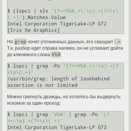
$ (lspci | sls 
'(?<=VGA.+\:
\s
).+(?=
\s
\
(.+)'
).Matches.Value

Intel Corporation TigerLake-LP GT2 
grep
.+
Но
хочет уточненных данных, его смущает
Т.к. разбор идет справа налево, он не успевает дойти
VGA
до ключевого слова
$ lspci | grep -Po 
'(?<=VGA.+\:\s).+(?
=\s\(.+)'
/usr/bin/grep: length of lookbehind 
Можно грепнуть дважды, но хотелось бы выдернуть
искомое за один проход:
$ lspci | grep 
'VGA'
 | grep -Po 
'(?
<=:\s).+(?=\s\(.+)'
Intel Corporation TigerLake-LP GT2 