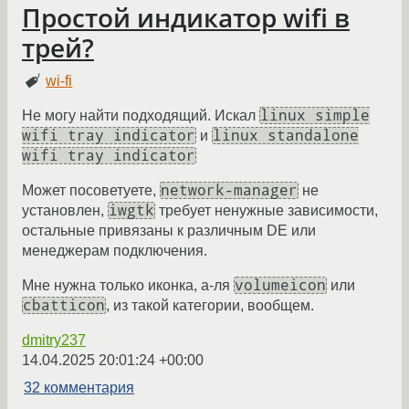
Простой индикатор wifi в
трей?
wi-fi
linux simple
Не могу найти подходящий. Искал
wifi tray indicator
linux standalone
и
wifi tray indicator
network-manager
Может посоветуете,
не
iwgtk
установлен,
требует ненужные зависимости,
остальные привязаны к различным DE или
менеджерам подключения.
volumeicon
Мне нужна только иконка, а-ля
или
cbatticon
, из такой категории, вообщем.
dmitry237
14.04.2025 20:01:24 +00:00
32 комментария