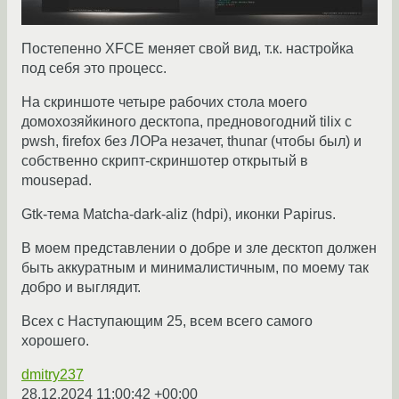
Постепенно XFCE меняет свой вид, т.к. настройка
под себя это процесс.
На скриншоте четыре рабочих стола моего
домохозяйкиного десктопа, предновогодний tilix с
pwsh, firefox без ЛОРа незачет, thunar (чтобы был) и
собственно скрипт-скриншотер открытый в
mousepad.
Gtk-тема Matcha-dark-aliz (hdpi), иконки Papirus.
В моем представлении о добре и зле десктоп должен
быть аккуратным и минималистичным, по моему так
добро и выглядит.
Всех с Наступающим 25, всем всего самого
хорошего.
dmitry237
28.12.2024 11:00:42 +00:00