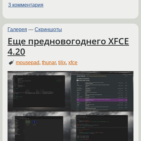
3 комментария
Галерея
—
Скриншоты
Еще предновогоднего XFCE
4.20
mousepad
,
thunar
,
tilix
,
xfce