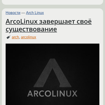
Новости
—
Arch Linux
ArcoLinux завершает своё
существование
arch
,
arcolinux