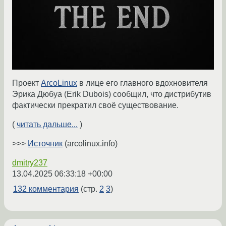
Проект
ArcoLinux
в лице его главного вдохновителя
Эрика Дюбуа (Erik Dubois) сообщил, что дистрибутив
фактически прекратил своё существование.
(
читать дальше...
)
>>>
Источник
(arcolinux.info)
dmitry237
13.04.2025 06:33:18 +00:00
132 комментария
(стр.
2
3
)