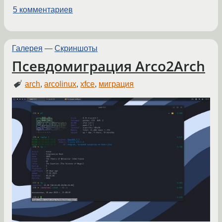
5 комментариев
Галерея
—
Скриншоты
Псевдомиграция Arco2Arch
arch
,
arcolinux
,
xfce
,
миграция