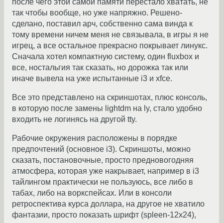
после чего этой самой памяти перестало хватать, не
так чтобы вообще, но уже напряжно. Решено-
сделано, поставил арч, собственно сама винда к
тому времени ничем меня не связывала, в игры я не
игрец, а все остальное прекрасно покрывает линукс.
Сначала хотел компактную систему, один fluxbox и
все, ностальгия так сказать, но дорожка так или
иначе вывела на уже испытанные i3 и xfce.
Все это представлено на скриншотах, плюс консоль,
в которую после замены lightdm на ly, стало удобно
входить не логинясь на другой tty.
Рабочие окружения расположены в порядке
предпочтений (основное i3). Скриншоты, можно
сказать, постановочные, просто предновогодняя
атмосфера, которая уже накрывает, например в i3
тайлингом практически не пользуюсь, все либо в
табах, либо на воркспейсах. Или в консоли
ретроспектива курса доллара, на другое не хватило
фантазии, просто показать шрифт (spleen-12x24),