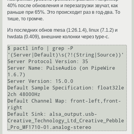
40% после обновления и перезагрузки звучат, как
раньше при 65%. Это происходит раз в год-два. То
тише, то громче.
Из последних обнов mesa (1:26.1.4), linux (7.1.2) и
hwdata (0.409), внешние колонки через type-c.
$ pactl info | grep -P 
'(Server|Default)\s(?!(String|Source))'

Server Protocol Version: 35

Server Name: PulseAudio (on PipeWire 
1.6.7)

Server Version: 15.0.0

Default Sample Specification: float32le 
2ch 48000Hz

Default Channel Map: front-left,front-
right

Default Sink: alsa_output.usb-
Creative_Technology_Ltd_Creative_Pebble