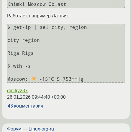
Работает, например Латвия:
$ get-ip | sel city, region

city region

---- ------

Riga Riga

$ wth -s                   

Moscow: 
dmitry237
26.01.2026 09:44:40 +00:00
43 комментария
Форум
—
Linux-org-ru