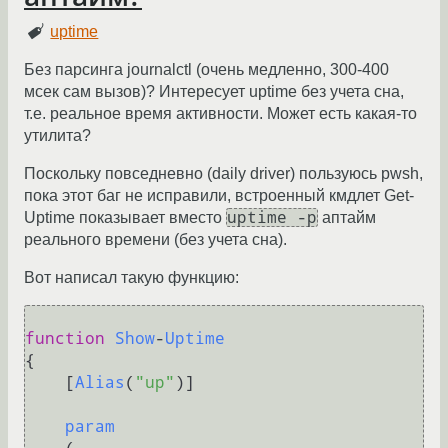
uptime
Без парсинга journalctl (очень медленно, 300-400
мсек сам вызов)? Интересует uptime без учета сна,
т.е. реальное время активности. Может есть какая-то
утилита?
Поскольку повседневно (daily driver) пользуюсь pwsh,
пока этот баг не исправили, встроенный кмдлет Get-
uptime -p
Uptime показывает вместо
аптайм
реального времени (без учета сна).
Вот написал такую функцию:
function
Show
-
Uptime
{

    [
Alias
(
"up"
)]

param