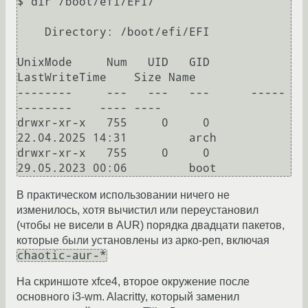
$ dir /boot/efi/EFI/

    Directory: /boot/efi/EFI

UnixMode     Num   UID   GID      
LastWriteTime    Size Name

--------     ---   ---   ---      -----
--------    ---- ----

drwxr-xr-x   755     0     0   
22.04.2025 14:31         arch

drwxr-xr-x   755     0     0   
В практическом использовании ничего не
изменилось, хотя вычистил или переустановил
(чтобы не висели в AUR) порядка двадцати пакетов,
которые были установлены из арко-реп, включая
chaotic-aur-*
На скриншоте xfce4, второе окружение после
основного i3-wm. Alacritty, который заменил