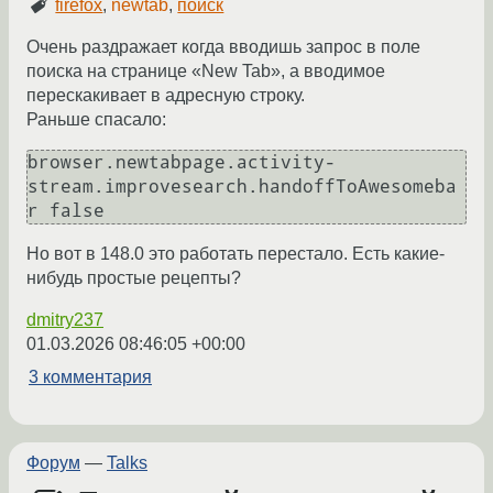
firefox
,
newtab
,
поиск
Очень раздражает когда вводишь запрос в поле
поиска на странице «New Tab», а вводимое
перескакивает в адресную строку.
Раньше спасало:
browser.newtabpage.activity-
stream.improvesearch.handoffToAwesomeba
Но вот в 148.0 это работать перестало. Есть какие-
нибудь простые рецепты?
dmitry237
01.03.2026 08:46:05 +00:00
3 комментария
Форум
—
Talks