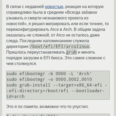
В связи с недавней
новостью
, реакция на которую
справедливо была в среднем «Всегда забавно
узнавать о смерти незнакомого проекта из
новостей», я решил мигрировать или если точнее, то
переконфигурировать Arco в Arch. В общем задача
оказалась не сложной, от Arco не осталось даже
следа. Последним напоминанием служила
/boot/efi/EFI/arcolinux
директория
.
grub
Пришлось переустанавливать
и менять
порядок загрузки в EFI биоса. Это самое сложное с
чем столкнулся.
sudo efibootmgr -b 0000 -L 'Arch'

sudo efibootmgr -o 0000,0002,0010

sudo grub-install --target=x86_64-efi -
-efi-directory=/boot/efi --bootloader-
Это я по памяти, возможно что-то упустил.