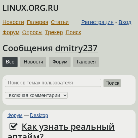
LINUX.ORG.RU
Новости
Галерея
Статьи
Регистрация
-
Вход
Форум
Опросы
Трекер
Поиск
Сообщения
dmitry237
Все
Новости
Форум
Галерея
Поиск
Форум
—
Desktop
Как узнать реальный
аптайм?