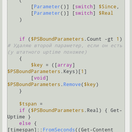
    (

        [
Parameter
()] [
switch
] 
$Since
,

        [
Parameter
()] [
switch
] 
$Real
    )

if
 (
$PSBoundParameters
.Count -gt 
1
)   
# Удаляю второй параметер, если он есть 
(у штатного uptime похожее)
    {

$key
 = ([
array
] 
$PSBoundParameters
.Keys)[
1
]

        [
void
] 
$PSBoundParameters
.
Remove
(
$key
)

    }

$tspan
 =

if
 (
$PSBoundParameters
.Real) { Get-
Uptime }

else
 { 
[timespan]::
FromSeconds
((Get-Content 