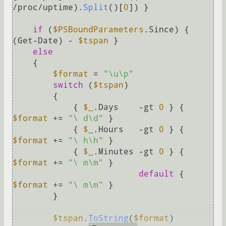
/proc/uptime).
Split
()[
0
]) }

if
 (
$PSBoundParameters
.Since) { 
(Get-Date) - 
$tspan
 }

else
    {

$format
 = 
"\u\p"
switch
 (
$tspan
)

        {

            { 
$_
.Days    -gt 
0
 } { 
$format
 += 
"\ d\d"
 }

            { 
$_
.Hours   -gt 
0
 } { 
$format
 += 
"\ h\h"
 }

            { 
$_
.Minutes -gt 
0
 } { 
$format
 += 
"\ m\m"
 }

default
 { 
$format
 += 
"\ m\m"
 }

        }

$tspan
.
ToString
(
$format
)
