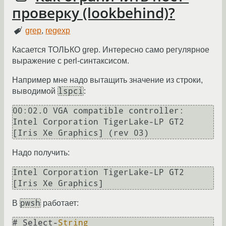
проверку (lookbehind)?
grep
,
regexp
Касается ТОЛЬКО grep. Интересно само регулярное
выражение с perl-синтаксисом.
Например мне надо вытащить значение из строки,
lspci
выводимой
:
00:02.0 VGA compatible controller: 
Intel Corporation TigerLake-LP GT2 
Надо получить:
Intel Corporation TigerLake-LP GT2 
pwsh
В
работает:
# Select-
String