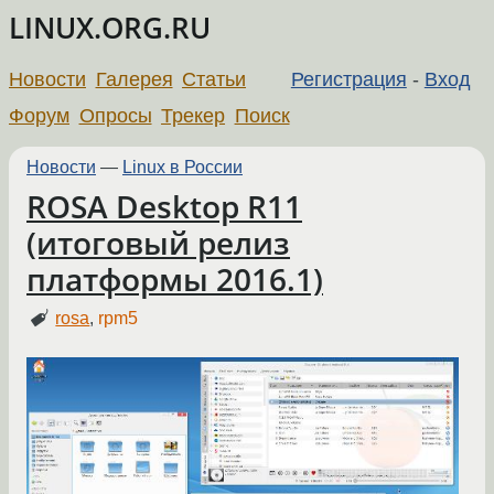
LINUX.ORG.RU
Новости
Галерея
Статьи
Регистрация
-
Вход
Форум
Опросы
Трекер
Поиск
Новости
—
Linux в России
ROSA Desktop R11
(итоговый релиз
платформы 2016.1)
rosa
,
rpm5