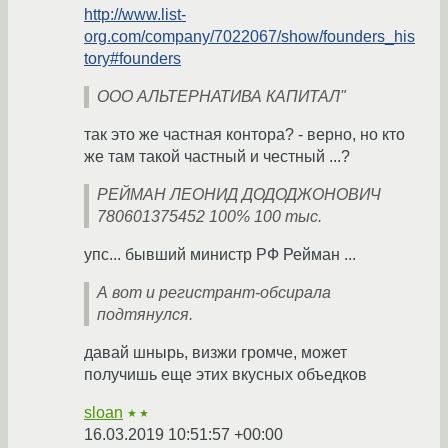
http://www.list-
org.com/company/7022067/show/founders_his
tory#founders
ООО АЛЬТЕРНАТИВА КАПИТАЛ"
так это же частная контора? - верно, но кто
же там такой частный и честный ...?
РЕЙМАН ЛЕОНИД ДОДОДЖОНОВИЧ
780601375452 100% 100 тыс.
упс... бывший министр РФ Рейман ...
А вот и регистрант-обсирала
подтянулся.
давай шнырь, визжи громче, может
получишь еще этих вкусных объедков
sloan
★★
16.03.2019 10:51:57 +00:00