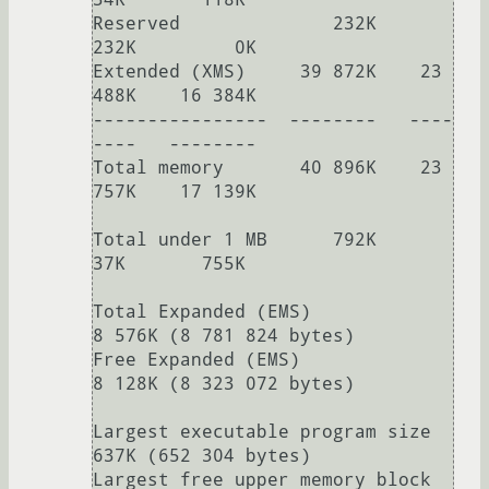
Reserved              232K       
232K         0K

Extended (XMS)     39 872K    23 
488K    16 384K

----------------  --------   ----
----   --------

Total memory       40 896K    23 
757K    17 139K

Total under 1 MB      792K        
37K       755K

Total Expanded (EMS)                
8 576K (8 781 824 bytes)

Free Expanded (EMS)                 
8 128K (8 323 072 bytes)

Largest executable program size       
637K (652 304 bytes)

Largest free upper memory block        