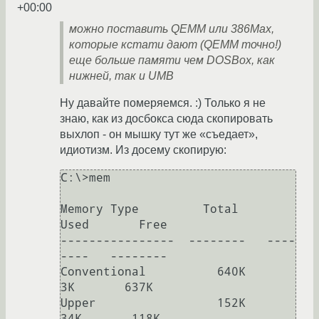
+00:00
можно поставить QEMM или 386Max,
которые кстати дают (QEMM точно!)
еще больше памяти чем DOSBox, как
нижней, так и UMB
Ну давайте померяемся. :) Только я не
знаю, как из досбокса сюда скопировать
выхлоп - он мышку тут же «съедает»,
идиотизм. Из досему скопирую:
C:\>mem

Memory Type         Total      
Used       Free

----------------  --------   ----
----   --------

Conventional          640K         
3K       637K

Upper                 152K        
34K       118K
