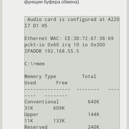
функции буфера обмена)
 Audio card is configured at A220 
I7 D1 H5

Ethernet MAC: CE:3D:72:67:38:69

pckt-io 0x60 irq 10 io 0x300

IPADDR 192.168.55.5

C:\>mem

Memory Type         Total      
Used       Free

----------------  --------   ----
----   --------

Conventional          640K        
31K       609K

Upper                 144K        
11K       133K

Reserved              240K       