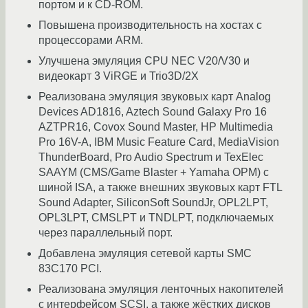
портом и к CD-ROM.
Повышена производительность на хостах с
процессорами ARM.
Улучшена эмуляция CPU NEC V20/V30 и
видеокарт 3 ViRGE и Trio3D/2X
Реализована эмуляция звуковых карт Analog
Devices AD1816, Aztech Sound Galaxy Pro 16
AZTPR16, Covox Sound Master, HP Multimedia
Pro 16V-A, IBM Music Feature Card, MediaVision
ThunderBoard, Pro Audio Spectrum и TexElec
SAAYM (CMS/Game Blaster + Yamaha OPM) с
шиной ISA, а также внешних звуковых карт FTL
Sound Adapter, SiliconSoft SoundJr, OPL2LPT,
OPL3LPT, CMSLPT и TNDLPT, подключаемых
через параллельный порт.
Добавлена эмуляция сетевой карты SMC
83C170 PCI.
Реализована эмуляция ленточных накопителей
с интерфейсом SCSI, а также жёстких дисков