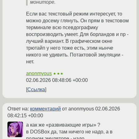
мониторе.
Если вас текстовый режим интересует, то
можно досему глянуть. Он прям в текстовом
терминале всю псевдографику
воспроизводить умеет. Для борландов и пр -
лучший вариант. В графическом окне
трютайп у него тоже есть, этим нынче
никого не удивить. Потактовой эмуляции -
нет.
anonmyous
★★★
02.06.2026 08:48:06 +00:00
Ссылка
Ответ на:
комментарий
от anonmyous
02.06.2026
08:42:15 +00:00
а как же «развивающие игры» ?
в DOSBox да, там ничего не надо, а в
полном эмуляторе - надо