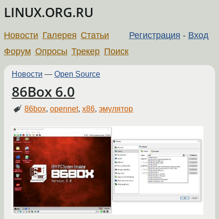
LINUX.ORG.RU
Новости
Галерея
Статьи
Регистрация
-
Вход
Форум
Опросы
Трекер
Поиск
Новости
—
Open Source
86Box 6.0
86box
,
opennet
,
x86
,
эмулятор