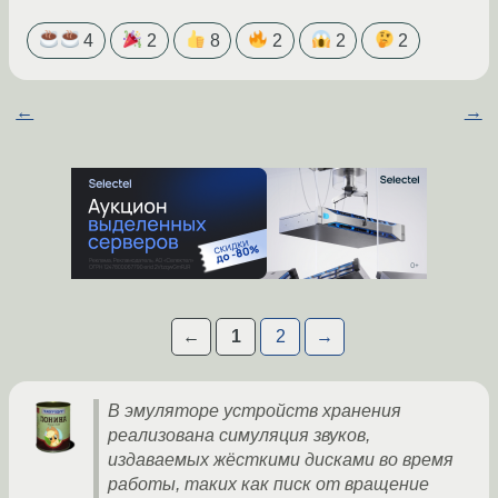
4
2
8
2
2
2
←
→
←
1
2
→
В эмуляторе устройств хранения
реализована симуляция звуков,
издаваемых жёсткими дисками во время
работы, таких как писк от вращение