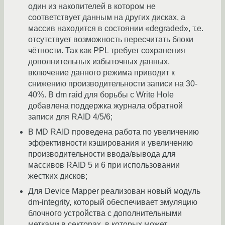
один из накопителей в котором не
соответствует данным на других дисках, а
массив находится в состоянии «degraded», т.е.
отсутствует возможность пересчитать блоки
чётности. Так как PPL требует сохранения
дополнительных избыточных данных,
включение данного режима приводит к
снижению производительности записи на 30-
40%. В dm raid для борьбы с Write Hole
добавлена поддержка журнала обратной
записи для RAID 4/5/6;
В MD RAID проведена работа по увеличению
эффективности кэширования и увеличению
производительности ввода/вывода для
массивов RAID 5 и 6 при использовании
жестких дисков;
Для Device Mapper реализован новый модуль
dm-integrity, который обеспечивает эмуляцию
блочного устройства с дополнительными
метками в секторах, в которых может