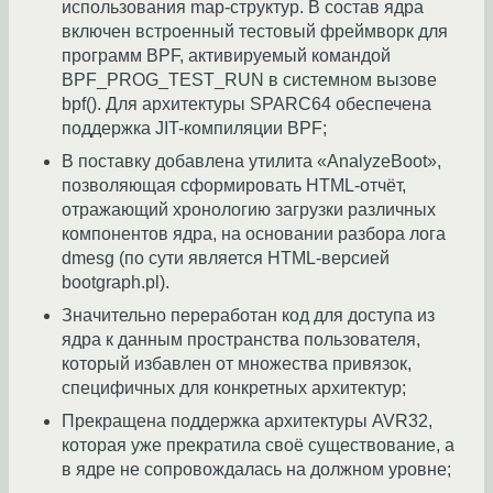
использования map-структур. В состав ядра
включен встроенный тестовый фреймворк для
программ BPF, активируемый командой
BPF_PROG_TEST_RUN в системном вызове
bpf(). Для архитектуры SPARC64 обеспечена
поддержка JIT-компиляции BPF;
В поставку добавлена утилита «AnalyzeBoot»,
позволяющая сформировать HTML-отчёт,
отражающий хронологию загрузки различных
компонентов ядра, на основании разбора лога
dmesg (по сути является HTML-версией
bootgraph.pl).
Значительно переработан код для доступа из
ядра к данным пространства пользователя,
который избавлен от множества привязок,
специфичных для конкретных архитектур;
Прекращена поддержка архитектуры AVR32,
которая уже прекратила своё существование, а
в ядре не сопровождалась на должном уровне;