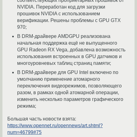
соответствующих проприетарных прошивок от
NVIDIA. Переработан код для загрузки
прошивок NVIDIA с использованием
верификации. Решены проблемы с GPU GTX
970;
В DRM-драйвере AMDGPU реализована
начальная поддержка ещё не выпущенного
GPU Radeon RX Vega, добавлена возможность
использования встроенных в GPU датчиков и
многоуровневых таблиц страниц памяти;
В DRM-драйвере для GPU Intel включено по
умолчанию применение атомарного
переключения видеорежимов, позволяющего
разом, в рамках одной атомарной операции,
изменить несколько параметров графического
режима;
Большая часть новости взята:
https://www.opennet.ru/opennews/art.shtml?
num=46799#75