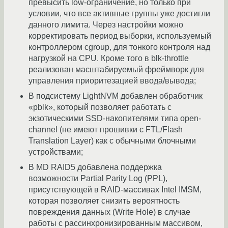
превысить low-ограничение, но только при
условии, что все активные группы уже достигли
данного лимита. Через настройки можно
корректировать период выборки, используемый
контроллером cgroup, для тонкого контроля над
нагрузкой на CPU. Кроме того в blk-throttle
реализован масштабируемый фреймворк для
управления приоритезацией ввода/вывода;
В подсистему LightNVM добавлен обработчик
«pblk», который позволяет работать с
экзотическими SSD-накопителями типа open-
channel (не имеют прошивки с FTL/Flash
Translation Layer) как с обычными блочными
устройствами;
В MD RAID5 добавлена поддержка
возможности Partial Parity Log (PPL),
присутствующей в RAID-массивах Intel IMSM,
которая позволяет снизить вероятность
повреждения данных (Write Hole) в случае
работы с рассинхронизированным массивом,