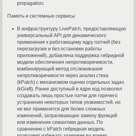
propagation;
Память и системные сервисы
В инфраструктуру LivePatch, предоставляющую
универсальный API для динамического
применения к работающему ядру патчей (без
перезагрузки и без остановки работы
приложений), добавлена поддержка гибридной
модели обеспечения непротиворечивости,
комбинирующей метод отслеживания
непротиворечивости через анализ стека
(kPatch) с механизмом оценки отдельных задач
(kGraft). Ранее доступный в ядре код позволял
создавать лишь простые патчи для горячего
устранения некоторых типов уязвимостей, но
не мог применятся для более сложных
изменений, затрагивающих замену функций
или изменение семантики данных. По
сравнению с kPatch гибридная модель
позволяет избежать задержек во время