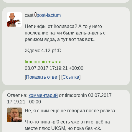
cast
post-factum
Нет инфы от Коливаса? А то у него
последние патчи были день-в-день с
релизом ядра, а тут вот так вот...
Ждемс 4.12-pf :D
timdorohin
★★★★
03.07.2017 17:19:21 +00:00
Показать ответ
Ссылка
Ответ на:
комментарий
от timdorohin
03.07.2017
17:19:21 +00:00
Не, я с ним ещё не говорил после релиза.
Что-то типа -pf0 есть уже в гите, всё на
месте плюс UKSM, но пока без -ck.