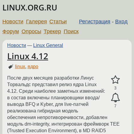
LINUX.ORG.RU
Новости
Галерея
Статьи
Регистрация
-
Вход
Форум
Опросы
Трекер
Поиск
Новости
—
Linux General
Linux 4.12
linux
,
ядро
После двух месяцев разработки Линус
Торвальдс представил релиз ядра Linux
3
4.12. Среди наиболее заметных изменений:
в состав включены планировщики ввода/
вывода BFQ и Kyber, для live-патчей
7
реализована гибридная модель
обеспечения непротиворечивости, добавлен
модуль dm-integrity, интегрирован фреймворк TEE
(Trusted Execution Environment), в MD RAID5