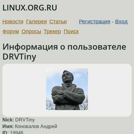
LINUX.ORG.RU
Новости
Галерея
Статьи
Регистрация
-
Вход
Форум
Опросы
Трекер
Поиск
Информация о пользователе
DRVTiny
Nick:
DRVTiny
Имя:
Коновалов Андрей
ID:
19946