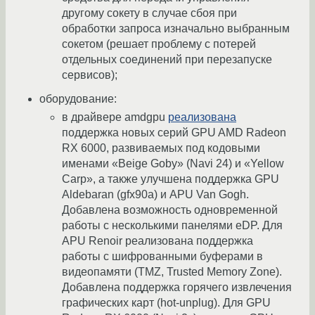
другому сокету в случае сбоя при
обработки запроса изначально выбранным
сокетом (решает проблему с потерей
отдельных соединений при перезапуске
сервисов);
оборудование:
в драйвере amdgpu
реализована
поддержка новых серий GPU AMD Radeon
RX 6000, развиваемых под кодовыми
именами «Beige Goby» (Navi 24) и «Yellow
Carp», а также улучшена поддержка GPU
Aldebaran (gfx90a) и APU Van Gogh.
Добавлена возможность одновременной
работы с несколькими панелями eDP. Для
APU Renoir реализована поддержка
работы с шифрованными буферами в
видеопамяти (TMZ, Trusted Memory Zone).
Добавлена поддержка горячего извлечения
графических карт (hot-unplug). Для GPU