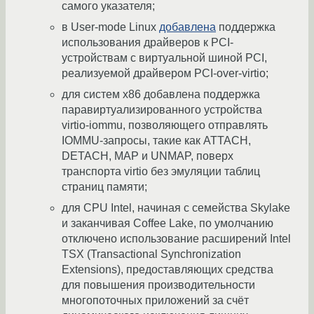
самого указателя;
в User-mode Linux
добавлена
поддержка
использования драйверов к PCI-
устройствам с виртуальной шиной PCI,
реализуемой драйвером PCI-over-virtio;
для систем x86 добавлена поддержка
паравиртуализированного устройства
virtio-iommu, позволяющего отправлять
IOMMU-запросы, такие как ATTACH,
DETACH, MAP и UNMAP, поверх
транспорта virtio без эмуляции таблиц
страниц памяти;
для CPU Intel, начиная с семейства Skylake
и заканчивая Coffee Lake, по умолчанию
отключено использование расширений Intel
TSX (Transactional Synchronization
Extensions), предоставляющих средства
для повышения производительности
многопоточных приложений за счёт