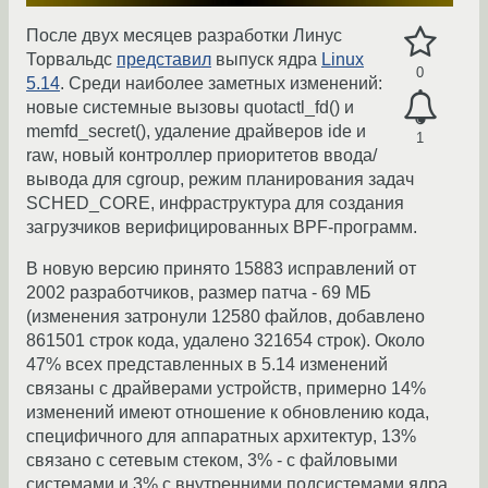
После двух месяцев разработки Линус
Торвальдс
представил
выпуск ядра
Linux
0
5.14
. Среди наиболее заметных изменений:
новые системные вызовы quotactl_fd() и
memfd_secret(), удаление драйверов ide и
1
raw, новый контроллер приоритетов ввода/
вывода для cgroup, режим планирования задач
SCHED_CORE, инфраструктура для создания
загрузчиков верифицированных BPF-программ.
В новую версию принято 15883 исправлений от
2002 разработчиков, размер патча - 69 МБ
(изменения затронули 12580 файлов, добавлено
861501 строк кода, удалено 321654 строк). Около
47% всех представленных в 5.14 изменений
связаны с драйверами устройств, примерно 14%
изменений имеют отношение к обновлению кода,
специфичного для аппаратных архитектур, 13%
связано с сетевым стеком, 3% - с файловыми
системами и 3% c внутренними подсистемами ядра.