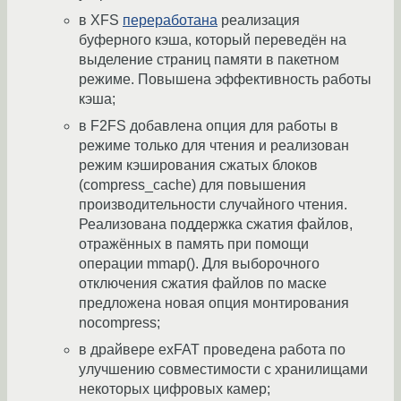
в XFS
переработана
реализация
буферного кэша, который переведён на
выделение страниц памяти в пакетном
режиме. Повышена эффективность работы
кэша;
в F2FS добавлена опция для работы в
режиме только для чтения и реализован
режим кэширования сжатых блоков
(compress_cache) для повышения
производительности случайного чтения.
Реализована поддержка сжатия файлов,
отражённых в память при помощи
операции mmap(). Для выборочного
отключения сжатия файлов по маске
предложена новая опция монтирования
nocompress;
в драйвере exFAT проведена работа по
улучшению совместимости с хранилищами
некоторых цифровых камер;