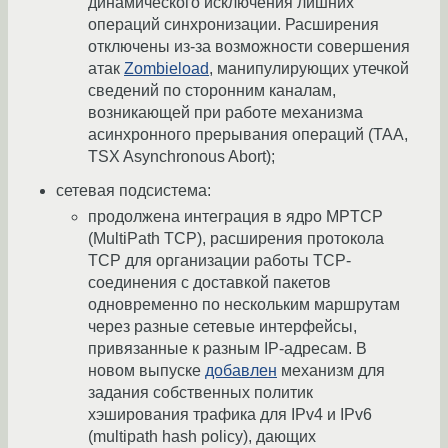
динамического исключения лишних
операций синхронизации. Расширения
отключены из-за возможности совершения
атак
Zombieload
, манипулирующих утечкой
сведений по сторонним каналам,
возникающей при работе механизма
асинхронного прерывания операций (TAA,
TSX Asynchronous Abort);
сетевая подсистема:
продолжена интеграция в ядро MPTCP
(MultiPath TCP), расширения протокола
TCP для организации работы TCP-
соединения с доставкой пакетов
одновременно по нескольким маршрутам
через разные сетевые интерфейсы,
привязанные к разным IP-адресам. В
новом выпуске
добавлен
механизм для
задания собственных политик
хэширования трафика для IPv4 и IPv6
(multipath hash policy), дающих