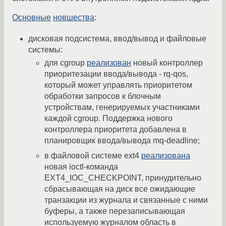
Основные
новшества
:
дисковая подсистема, ввод/вывод и файловые
системы:
для cgroup
реализован
новый контроллер
приоритезации ввода/вывода - rq-qos,
который может управлять приоритетом
обработки запросов к блочным
устройствам, генерируемых участниками
каждой cgroup. Поддержка нового
контроллера приоритета добавлена в
планировщик ввода/вывода mq-deadline;
в файловой системе ext4
реализована
новая ioctl-команда
EXT4_IOC_CHECKPOINT, принудительно
сбрасывающая на диск все ожидающие
транзакции из журнала и связанные с ними
буферы, а также перезаписывающая
используемую журналом область в