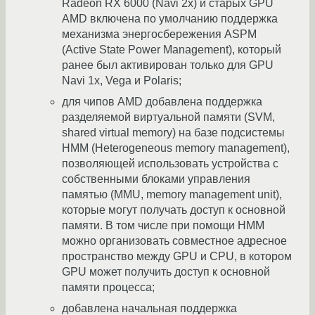
Radeon RX 6000 (Navi 2x) и старых GPU
AMD включена по умолчанию поддержка
механизма энергосбережения ASPM
(Active State Power Management), который
ранее был активирован только для GPU
Navi 1x, Vega и Polaris;
для чипов AMD добавлена поддержка
разделяемой виртуальной памяти (SVM,
shared virtual memory) на базе подсистемы
HMM (Heterogeneous memory management),
позволяющей использовать устройства с
собственными блоками управления
памятью (MMU, memory management unit),
которые могут получать доступ к основной
памяти. В том числе при помощи HMM
можно организовать совместное адресное
пространство между GPU и CPU, в котором
GPU может получить доступ к основной
памяти процесса;
добавлена начальная поддержка