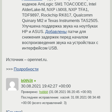
кодеков AmLogic SM1 TOACODEC, Intel
AlderLake-M, NXP i.MX8, NXP TFA1,
TDF9897, Rockchip RK817, Qualcomm
Quinary MI2 и Texas Instruments TAS2505.
Улучшена поддержка звука на ноутбуках
HP и ASUS.
Добавлены
патчи для
снижения задержек перед началом
воспроизведения звука на устройствах с
интерфейсом USB.
Источник – opennet.ru.
>>>
Подробности
b0tN3t
★
30.08.2021 19:42:27 +00:00
Проверено:
hobbit
(
31.08.2021 06:20:45 +00:00
)
Последнее исправление: xaizek
31.08.2021 08:34:48
+00:00
(всего исправлений: 3)