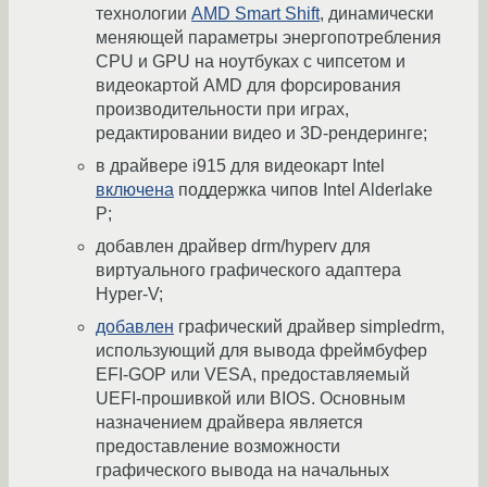
технологии
AMD Smart Shift
, динамически
меняющей параметры энергопотребления
CPU и GPU на ноутбуках с чипсетом и
видеокартой AMD для форсирования
производительности при играх,
редактировании видео и 3D-рендеринге;
в драйвере i915 для видеокарт Intel
включена
поддержка чипов Intel Alderlake
P;
добавлен драйвер drm/hyperv для
виртуального графического адаптера
Hyper-V;
добавлен
графический драйвер simpledrm,
использующий для вывода фреймбуфер
EFI-GOP или VESA, предоставляемый
UEFI-прошивкой или BIOS. Основным
назначением драйвера является
предоставление возможности
графического вывода на начальных