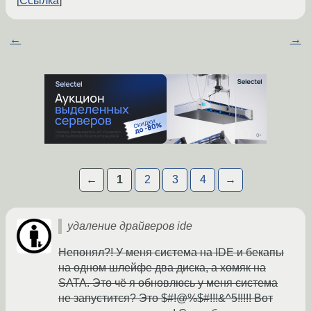
Ссылка
←
→
←
1
2
3
4
→
удаление драйверов ide
Непонял?! У меня система на IDE и бекапы
на одном шлейфе два диска, а хомяк на
SATA. Это чё я обновлюсь у меня система
не запустится? Это $#!@%$#!!!&^5!!!!! Вот