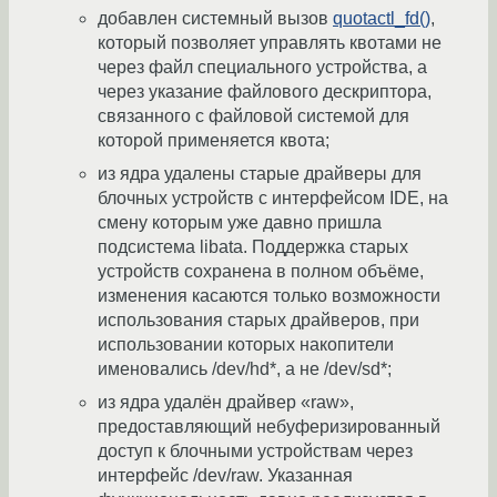
добавлен системный вызов
quotactl_fd()
,
который позволяет управлять квотами не
через файл специального устройства, а
через указание файлового дескриптора,
связанного с файловой системой для
которой применяется квота;
из ядра удалены старые драйверы для
блочных устройств с интерфейсом IDE, на
смену которым уже давно пришла
подсистема libata. Поддержка старых
устройств сохранена в полном объёме,
изменения касаются только возможности
использования старых драйверов, при
использовании которых накопители
именовались /dev/hd*, а не /dev/sd*;
из ядра удалён драйвер «raw»,
предоставляющий небуферизированный
доступ к блочными устройствам через
интерфейс /dev/raw. Указанная