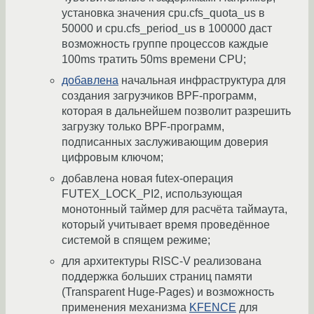
установка значения cpu.cfs_quota_us в
50000 и cpu.cfs_period_us в 100000 даст
возможность группе процессов каждые
100ms тратить 50ms времени CPU;
добавлена
начальная инфраструктура для
создания загрузчиков BPF-программ,
которая в дальнейшем позволит разрешить
загрузку только BPF-программ,
подписанных заслуживающим доверия
цифровым ключом;
добавлена новая futex-операция
FUTEX_LOCK_PI2, использующая
монотонный таймер для расчёта таймаута,
который учитывает время проведённое
системой в спящем режиме;
для архитектуры RISC-V реализована
поддержка больших страниц памяти
(Transparent Huge-Pages) и возможность
применения механизма
KFENCE
для