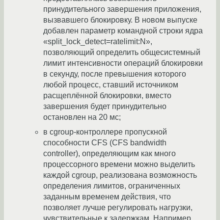
принудительного завершения приложения,
вызвавшего блокировку. В новом выпуске
добавлен параметр командной строки ядра
«split_lock_detect=ratelimit:N»,
позволяющий определить общесистемный
лимит интенсивности операций блокировки
в секунду, после превышения которого
любой процесс, ставший источником
расщеплённой блокировки, вместо
завершения будет принудительно
остановлен на 20 мс;
в cgroup-контроллере пропускной
способности CFS (CFS bandwidth
controller), определяющим как много
процессорного времени можно выделить
каждой cgroup, реализована возможность
определения лимитов, ограниченных
заданным временем действия, что
позволяет лучше регулировать нагрузки,
чувствительные к задержкам. Например,