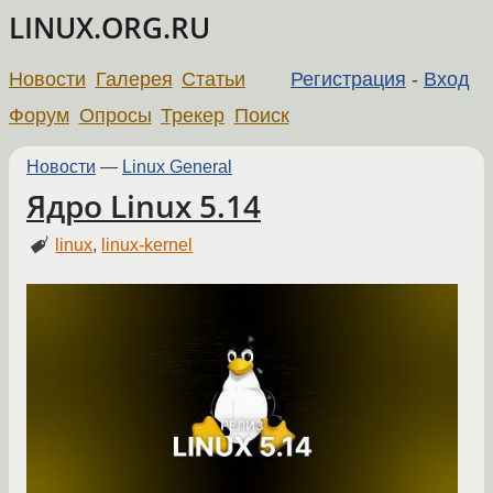
LINUX.ORG.RU
Новости
Галерея
Статьи
Регистрация
-
Вход
Форум
Опросы
Трекер
Поиск
Новости
—
Linux General
Ядро Linux 5.14
linux
,
linux-kernel