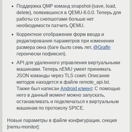
Поддержка QMP команд snapshot-{save, load,
delete}, появившихся в QEMU-6.0.0. Теперь для
работы со снепшотами больше нет
необходимости патчить QEMU.
Корректное отображение форм ввода и
редактирования параметров при изменении
размера окна (баге было семь лет,
@GrafIn
героически пофиксил).
API для удаленного управления виртуальными
машинами. Теперь nEMU умеет принимать
JSON команды через TLS сокет. Описание
методов находится в файле remote_api.txt.
Также был написан
Android клиент
. С помощью
него в данный момент можно запускать,
останавливать и подключаться к виртуальным
машинам по протоколу SPICE.
Новые параметры в файле конфигурации, секция
[nemu-monitor]: