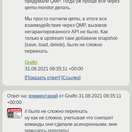
придумали QMP. Тогда уж проще все через
qemu-monitor делать.
Мы просто патчили qemu, в итоге все
взаимодействие через QMP, вызовов
негарантированного API не было. Как
только в upstream таки добавили snapshot-
{save, load, delete}, было не сложно
переехать.
GrafIn
31.08.2021 09:35:11 +00:00
Показать ответ
Ссылка
Ответ на:
комментарий
от GrafIn
31.08.2021 09:35:11
+00:00
// было не сложно переехать
ну как не сложно, учитывая что снепшот
команды они сделали асинхронными, мне
пришлось попотеть)