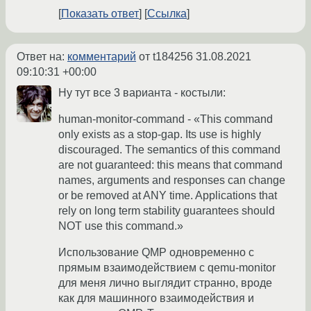
Показать ответ
Ссылка
Ответ на:
комментарий
от t184256
31.08.2021
09:10:31 +00:00
Ну тут все 3 варианта - костыли:
human-monitor-command - «This command
only exists as a stop-gap. Its use is highly
discouraged. The semantics of this command
are not guaranteed: this means that command
names, arguments and responses can change
or be removed at ANY time. Applications that
rely on long term stability guarantees should
NOT use this command.»
Использование QMP одновременно с
прямым взаимодействием с qemu-monitor
для меня лично выглядит странно, вроде
как для машинного взаимодействия и