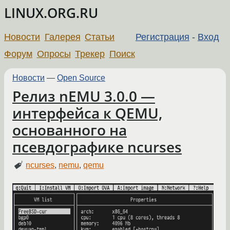
LINUX.ORG.RU
Новости
Галерея
Статьи
Регистрация
-
Вход
Форум
Опросы
Трекер
Поиск
Новости
—
Open Source
Релиз nEMU 3.0.0 —
интерфейса к QEMU,
основанного на
псевдографике ncurses
ncurses
,
nemu
,
qemu