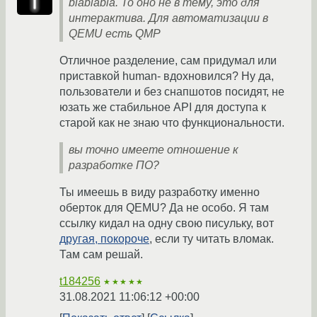
blablabla. То оно не в тему, это для
интерактива. Для автоматизации в
QEMU есть QMP
Отличное разделение, сам придумал или
приставкой human- вдохновился? Ну да,
пользователи и без снапшотов посидят, не
юзать же стабильное API для доступа к
старой как не знаю что функциональности.
вы точно имеете отношение к
разработке ПО?
Ты имеешь в виду разработку именно
оберток для QEMU? Да не особо. Я там
ссылку кидал на одну свою писульку, вот
другая, покороче
, если ту читать вломак.
Там сам решай.
t184256
★★★★★
31.08.2021 11:06:12 +00:00