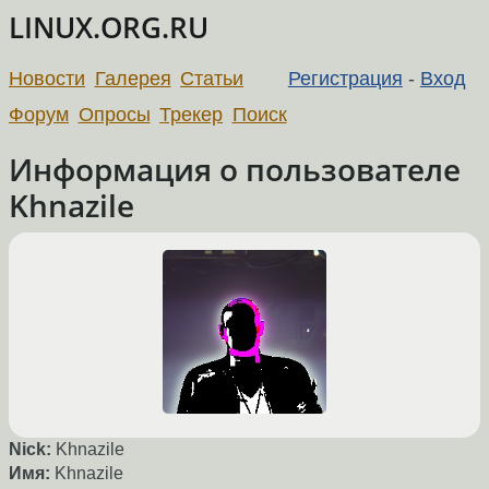
LINUX.ORG.RU
Новости
Галерея
Статьи
Регистрация
-
Вход
Форум
Опросы
Трекер
Поиск
Информация о пользователе
Khnazile
Nick:
Khnazile
Имя:
Khnazile