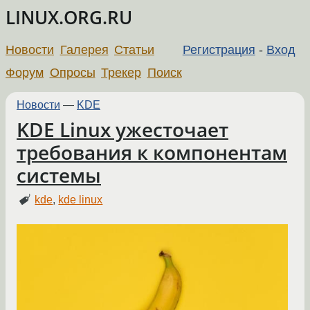
LINUX.ORG.RU
Новости
Галерея
Статьи
Регистрация
-
Вход
Форум
Опросы
Трекер
Поиск
Новости
—
KDE
KDE Linux ужесточает
требования к компонентам
системы
kde
,
kde linux