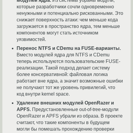
модулей ядра.
Из системы убраны модули,
которые разработчики сочли одновременно
ненужными и потенциально рискованными. Это
снижает поверхность атаки: чем меньше кода
загружается в пространство ядра, тем меньше
компонентов могут стать источником
уязвимостей.
Перенос NTFS и CDemu на FUSE-варианты.
Вместо модулей ядра для NTFS и CDemu
теперь используются пользовательские FUSE-
реализации. Такой подход делает систему
более консервативной: файловая логика
работает вне ядра, а значит возможные ошибки
не получают тот же уровень привилегий, что
код внутри kernel space.
Удаление внешних модулей OpenRazer и
APFS.
Предустановленные out-of-tree-модули
OpenRazer и APFS убрали из образа. В проекте
считают, что такие компоненты в будущем
могли бы помешать прохождению проверки