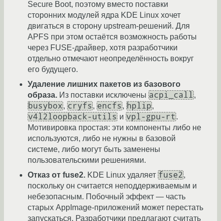
Secure Boot, поэтому вместо поставки
сторонних модулей ядра KDE Linux хочет
двигаться в сторону upstream-решений. Для
APFS при этом остаётся возможность работы
через FUSE-драйвер, хотя разработчики
отдельно отмечают неопределённость вокруг
его будущего.
Удаление лишних пакетов из базового
acpi_call
образа.
Из поставки исключены
,
busybox
cryfs
encfs
hplip
,
,
,
,
v4l2loopback-utils
vpl-gpu-rt
и
.
Мотивировка простая: эти компоненты либо не
используются, либо не нужны в базовой
системе, либо могут быть заменены
пользовательскими решениями.
fuse2
Отказ от fuse2.
KDE Linux удаляет
,
поскольку он считается неподдерживаемым и
небезопасным. Побочный эффект — часть
старых AppImage-приложений может перестать
запускаться. Разработчики предлагают считать