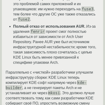
это проблемой самих приложений и их
fuse3
упаковщиков: им нужно переходить на
,
тем более что другие ОС уже также отказались
fuse2
от
.
Полный отказ от использования AUR.
Из-за
fenrir
удаления
проект смог полностью
избавиться от зависимости от Arch User
Repository. Ранее AUR уже был источником
инфраструктурной нестабильности; кроме того,
такая зависимость плохо сочеталась с целью
KDE Linux быть менее привязанной к
специфике упаковки Arch.
Параллельно с «чисткой» разработчики улучшили
инфраструктуру сборки: KDE Linux теперь
kde-
компилирует KDE-софт напрямую через
builder
, а не генерирует пакеты Arch и не
mkosi
устанавливает их через
. Это должно лучше
соответствовать тому, как сами разработчики KDE
собирают своё ПО, упростить возможную смену