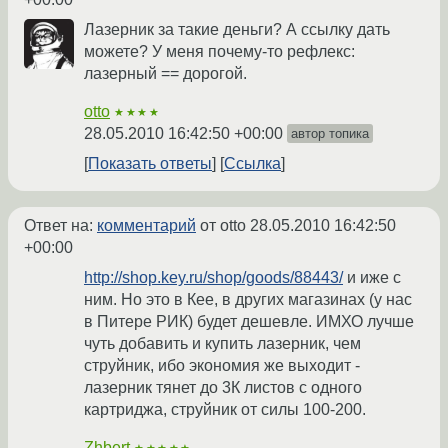
Лазерник за такие деньги? А ссылку дать
можете? У меня почему-то рефлекс:
лазерный == дорогой.
otto
★★★★
28.05.2010 16:42:50 +00:00
автор топика
Показать ответы
Ссылка
Ответ на:
комментарий
от otto
28.05.2010 16:42:50
+00:00
http://shop.key.ru/shop/goods/88443/
и иже с
ним. Но это в Кее, в других магазинах (у нас
в Питере РИК) будет дешевле. ИМХО лучше
чуть добавить и купить лазерник, чем
струйник, ибо экономия же выходит -
лазерник тянет до 3К листов с одного
картриджа, струйник от силы 100-200.
Zhbert