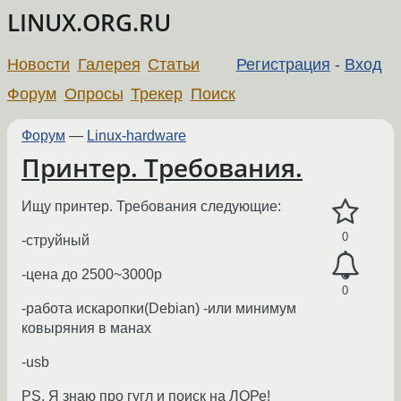
LINUX.ORG.RU
Новости
Галерея
Статьи
Регистрация
-
Вход
Форум
Опросы
Трекер
Поиск
Форум
—
Linux-hardware
Принтер. Требования.
Ищу принтер. Требования следующие:
0
-струйный
-цена до 2500~3000р
0
-работа искаропки(Debian) -или минимум
ковыряния в манах
-usb
PS. Я знаю про гугл и поиск на ЛОРе!