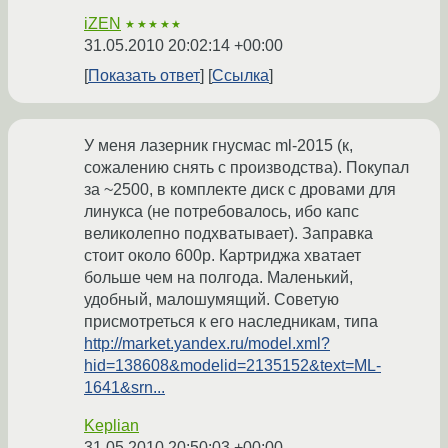
iZEN
★★★★★
31.05.2010 20:02:14 +00:00
Показать ответ
Ссылка
У меня лазерник гнусмас ml-2015 (к,
сожалению снять с производства). Покупал
за ~2500, в комплекте диск с дровами для
линукса (не потребовалось, ибо капс
великолепно подхватывает). Заправка
стоит около 600р. Картриджа хватает
больше чем на полгода. Маленький,
удобный, малошумящий. Советую
присмотреться к его наследникам, типа
http://market.yandex.ru/model.xml?
hid=138608&modelid=2135152&text=ML-
1641&srn...
Keplian
31.05.2010 20:50:03 +00:00