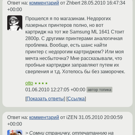
Ответ на:
комментарий
от Zhbert
28.05.2010 16:47:34
+00:00
Прошелся я по магазинам. Недорогих
лазерных принтеров полно, но вот
картридж на тот же Samsung ML 1641 Стоит
2800р. С другими принтерами аналогичная
проблема. Вообще, есть шанс найти
принтер с недорогим картриджем? Или моя
мечта несбыточна? Мне рассказывали, что
пробные картриджи заправляют путем их
сверления и т.д. Хотелось бы без заморочек.
otto
★★★★
01.06.2010 12:27:05 +00:00
автор топика
Показать ответы
Ссылка
Ответ на:
комментарий
от iZEN
31.05.2010 20:00:59
+00:00
> Сомни страничку, отпечатанную на