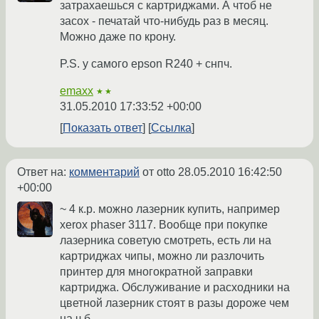
затрахаешься с картриджами. А чтоб не
засох - печатай что-нибудь раз в месяц.
Можно даже по крону.
P.S. у самого epson R240 + снпч.
emaxx
★★
31.05.2010 17:33:52 +00:00
Показать ответ
Ссылка
Ответ на:
комментарий
от otto
28.05.2010 16:42:50
+00:00
~ 4 к.р. можно лазерник купить, например
xerox phaser 3117. Вообще при покупке
лазерника советую смотреть, есть ли на
картриджах чипы, можно ли разлочить
принтер для многократной заправки
картриджа. Обслуживание и расходники на
цветной лазерник стоят в разы дороже чем
на ч.б.