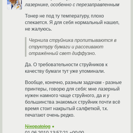
лазернике, особенно с перезаправленным
Тонер не под ту температуру, плохо
спекается. Я для себя нормальный нашел,
не жалуюсь.
Чернила струйника пропитываются в
структуру бумаги и рассеивают
отражённый свет диффузно.
Да. О требовательности струйников к
качеству бумаги тут уже упоминали.
Вообще, конечно, разным задачам - разные
принтеры, говорю для себя: мне лазерный
нужен намного чаще струйного, да и у
большинства знакомых струйник почти всё
время стоит накрытый салфеткой, т.к.
печатают очень редко.
Nixopatolog
★
01.06.2010 13:57:21 +00:00