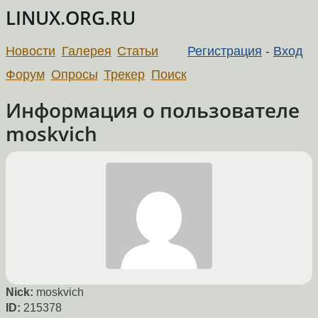
LINUX.ORG.RU
Новости
Галерея
Статьи
Регистрация
-
Вход
Форум
Опросы
Трекер
Поиск
Информация о пользователе
moskvich
Nick:
moskvich
ID:
215378