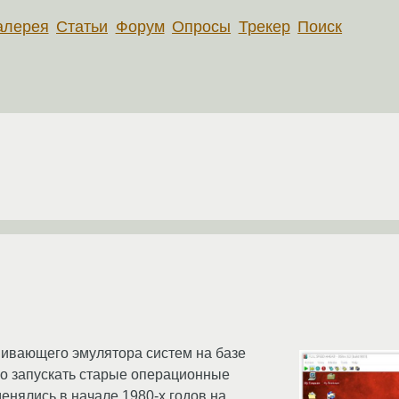
алерея
Статьи
Форум
Опросы
Трекер
Поиск
вивающего эмулятора систем на базе
но запускать старые операционные
енялись в начале 1980-х годов на