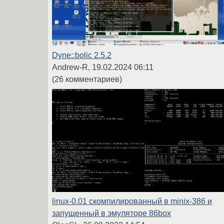
Dyne::bolic 2.5.2
Andrew-R,
19.02.2024 06:11
(26 комментариев)
linux-0.01 скомпилированный в minix-386 и
запущенный в эмуляторе 86box