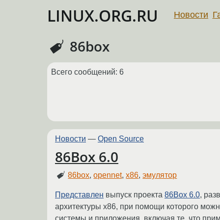
LINUX.ORG.RU
Новости
Г
86box
Всего сообщений: 6
Новости
—
Open Source
86Box 6.0
86box
,
opennet
,
x86
,
эмулятор
Представлен
выпуск проекта
86Box 6.0
, раз
архитектуры x86, при помощи которого мож
системы и приложения, включая те, что прим