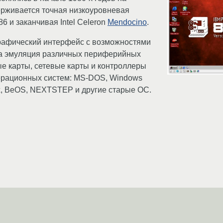
ерживается точная низкоуровневая
6 и заканчивая Intel Сeleron
Mendocino
.
графический интерфейс c возможностями
на эмуляция различных периферийных
ые карты, сетевые карты и контроллеры
ерационных систем: MS-DOS, Windows
ux, BeOS, NEXTSTEP и другие старые ОС.