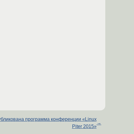
бликована программа конференции «Linux
→
Piter 2015»