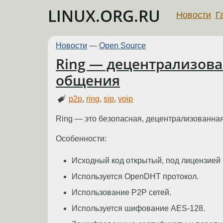
LINUX.ORG.RU
Новости
Г
Новости
—
Open Source
Ring — децентрализова
общения
p2p
,
ring
,
sip
,
voip
Ring — это безопасная, децентрализованная
Особенности:
Исходный код открытый, под лицензией
Используется OpenDHT протокол.
Использование P2P сетей.
Используется шифование AES-128.