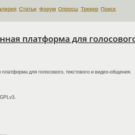
алерея
Статьи
Форум
Опросы
Трекер
Поиск
нная платформа для голосового,
 платформа для голосового, текстового и видео-общения.
 GPLv3.