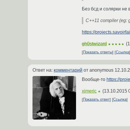
Без бсд и солярки не 
C++11 compiler (eg: g
https://projects.savoirf
gh0stwizard
(
1
★★★★★
Показать ответы
Ссылка
Ответ на:
комментарий
от anonymous
12.10.
Вообще-то
https://proj
ximeric
(
13.10.2015 
★
Показать ответ
Ссылка