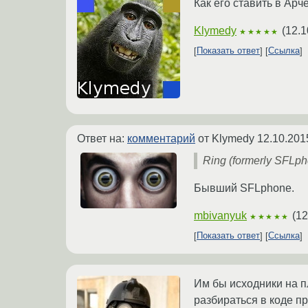
Как его ставить в Арч
Klymedy
(
12.1
★★★★★
Показать ответ
Ссылка
Ответ на:
комментарий
от Klymedy
12.10.201
Ring (formerly SFLp
Бывший SFLphone.
mbivanyuk
(
12
★★★★★
Показать ответ
Ссылка
Им бы исходники на п
разбираться в коде пр