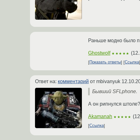
Раньше модно было пи
Ghostwolf
(
12.
★★★★★
Показать ответы
Ссылка
Ответ на:
комментарий
от mbivanyuk
12.10.2
Бывший SFLphone.
А он рипнулся штоле
Akamanah
(
12
★★★★★
Ссылка