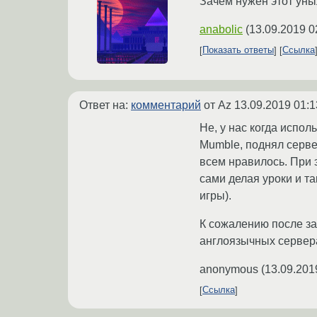
Зачем нужен этот уны
anabolic
(
13.09.2019 0
Показать ответы
Ссылка
Ответ на:
комментарий
от Az
13.09.2019 01:1
Не, у нас когда испо
Mumble, поднял сервер
всем нравилось. При э
сами делая уроки и та
игры).
К сожалению после за
англоязычных серверах
anonymous
(
13.09.201
Ссылка