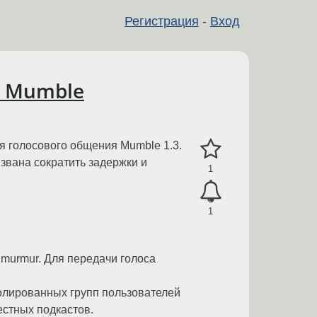
Регистрация
-
Вход
я Mumble
я голосового общения Mumble 1.3.
звана сократить задержки и
1
1
 murmur. Для передачи голоса
олированных групп пользователей
естных подкастов.