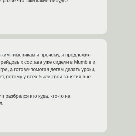
 разве что гики какие-нибудь?
яким тимспикам и прочему, я предложил
и рейдовых состава уже сидели в Mumble и
ре, а готовя-помогая детям делать уроки,
ет, потому у всех были свои занятия вне
разбрелся кто куда, кто-то на
л.