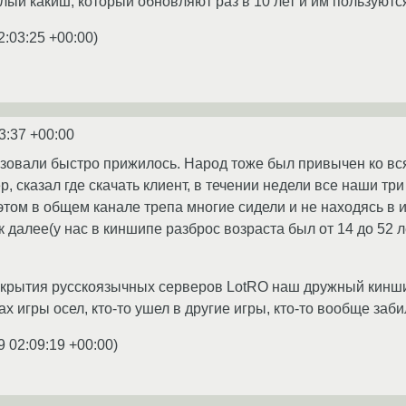
лый какиш, который обновляют раз в 10 лет и им пользуются
2:03:25 +00:00
)
3:37 +00:00
льзовали быстро прижилось. Народ тоже был привычен ко вс
, сказал где скачать клиент, в течении недели все наши тр
том в общем канале трепа многие сидели и не находясь в иг
к далее(у нас в киншипе разброс возраста был от 14 до 52 л
крытия русскоязычных серверов LotRO наш дружный киншип 
 игры осел, кто-то ушел в другие игры, кто-то вообще заби
9 02:09:19 +00:00
)