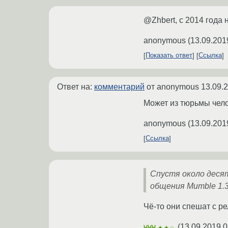
@Zhbert, с 2014 года н
anonymous
(
13.09.201
Показать ответ
Ссылка
Ответ на:
комментарий
от anonymous
13.09.
Может из тюрьмы чело
anonymous
(
13.09.201
Ссылка
Спустя около десят
общения Mumble 1.3
Чё-то они спешат с р
yvv
(
13.09.2019 0
★★☆