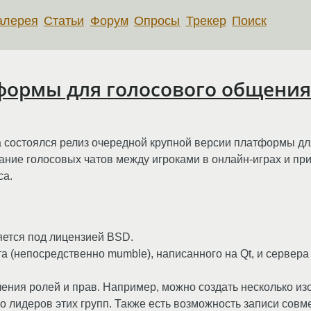
алерея
Статьи
Форум
Опросы
Трекер
Поиск
тформы для голосового общени
а состоялся релиз очередной крупной версии платформы дл
ние голосовых чатов между игроками в онлайн-играх и при
са.
ется под лицензией BSD.
а (непосредственно mumble), написанного на Qt, и сервера
ения ролей и прав. Например, можно создать несколько из
 лидеров этих групп. Также есть возможность записи совм