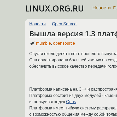
LINUX.ORG.RU
Новости
Г
Новости
—
Open Source
Вышла версия 1.3 пла
mumble
,
opensource
Спустя около десяти лет с прошлого выпуск
Она ориентирована большей частью на созда
обеспечить высокое качество передачи голо
Платформа написана на С++ и распространя
Платформа состоит из двух модулей - клиент
испольуется кодек
Opus
.
Платформа имеет гибкую систему распредел
с возможностью общения между собой только