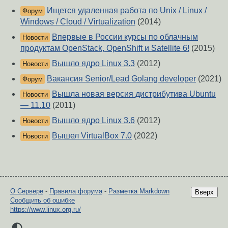
Ищется удаленная работа по Unix / Linux /
Форум
Windows / Cloud / Virtualization
(2014)
Впервые в России курсы по облачным
Новости
продуктам OpenStack, OpenShift и Satellite 6!
(2015)
Вышло ядро Linux 3.3
(2012)
Новости
Вакансия Senior/Lead Golang developer
(2021)
Форум
Вышла новая версия дистрибутива Ubuntu
Новости
— 11.10
(2011)
Вышло ядро Linux 3.6
(2012)
Новости
Вышел VirtualBox 7.0
(2022)
Новости
О Сервере
-
Правила форума
-
Разметка Markdown
Вверх
Сообщить об ошибке
https://www.linux.org.ru/