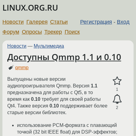
LINUX.ORG.RU
Новости
Галерея
Статьи
Регистрация
-
Вход
Форум
Опросы
Трекер
Поиск
Новости
—
Мультимедиа
Доступны Qmmp 1.1 и 0.10
qmmp
Выпущены новые версии
аудиопроигрывателя Qmmp. Версия
1.1
1
предназначена для работы с Qt5, в то
время как
0.10
требует для своей работы
Qt4. Также версия
0.10
поддерживает более
2
старые версии библиотек.
использование PCM-формата с плавающий
точкой (32 bit IEEE float) для DSP-эффектов;