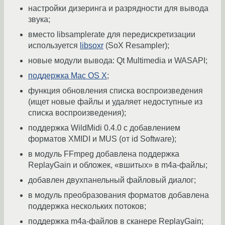
настройки дизеринга и разрядности для вывода
звука;
вместо libsamplerate для передискретизации
используется
libsoxr
(SoX Resampler);
новые модули вывода: Qt Multimedia и WASAPI;
поддержка Mac OS X
;
функция обновления списка воспроизведения
(ищет новые файлы и удаляет недоступные из
списка воспроизведения);
поддержка WildMidi 0.4.0 с добавлением
форматов XMIDI и MUS (от id Software);
в модуль FFmpeg добавлена поддержка
ReplayGain и обложек, «вшитых» в m4a-файлы;
добавлен двухпанельный файловый диалог;
в модуль преобразования форматов добавлена
поддержка нескольких потоков;
поддержка m4a-файлов в сканере ReplayGain;