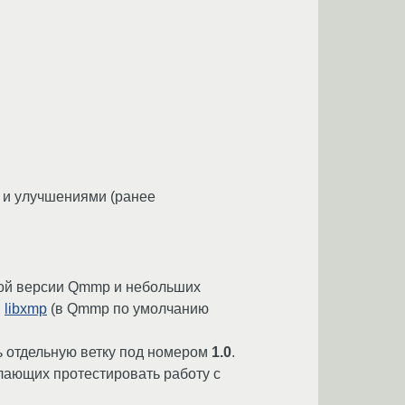
и и улучшениями (ранее
овой версии Qmmp и небольших
и
libxmp
(в Qmmp по умолчанию
ь отдельную ветку под номером
1.0
.
желающих протестировать работу с