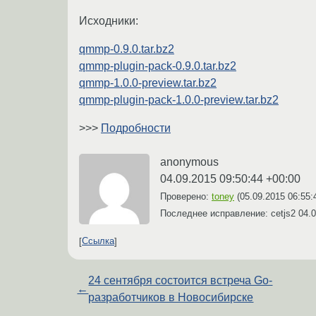
Исходники:
qmmp-0.9.0.tar.bz2
qmmp-plugin-pack-0.9.0.tar.bz2
qmmp-1.0.0-preview.tar.bz2
qmmp-plugin-pack-1.0.0-preview.tar.bz2
>>>
Подробности
anonymous
04.09.2015 09:50:44 +00:00
Проверено:
toney
(
05.09.2015 06:55:
Последнее исправление: cetjs2
04.0
Ссылка
24 сентября состоится встреча Go-
←
разработчиков в Новосибирске