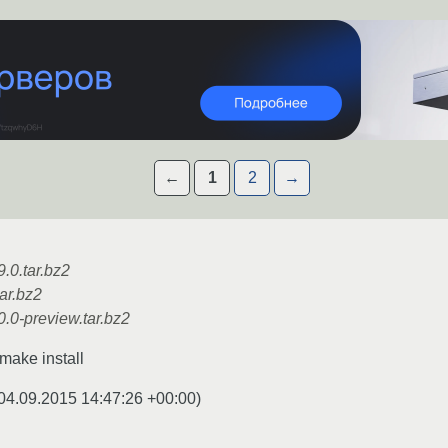
←
1
2
→
.0.tar.bz2
ar.bz2
.0-preview.tar.bz2
make install
04.09.2015 14:47:26 +00:00
)