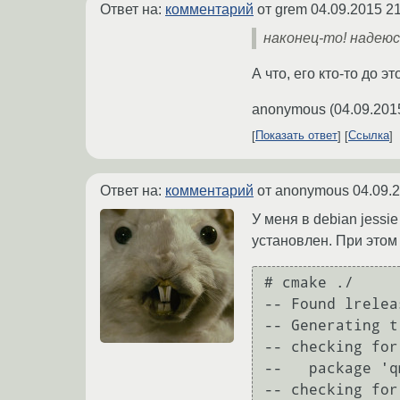
Ответ на:
комментарий
от grem
04.09.2015 21
наконец-то! надею
А что, его кто-то до 
anonymous
(
04.09.201
Показать ответ
Ссылка
Ответ на:
комментарий
от anonymous
04.09.
У меня в debian jessi
установлен. При этом 
# cmake ./     
-- Found lrelea
-- Generating t
-- checking for
--   package 'q
-- checking for