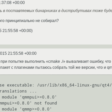
:37:08 +00:00
сь в поставляемых бинарниках в дистрибутивах тоже буд
этого принципиально не собирал?
5 21:55:58 +00:00
)
2015 21:55:58 +00:00
e при попытке выполнить «cmake ./» вываливает ошибку, что
пакет с плагинами пытаюсь собрать той же версии, что и qm
          

se executable: /usr/lib/x86_64-linux-gnu/qt4/
ranslations ...

 module 'qmmpui>=0.8.0'

mmpui>=0.8.0' not found

 module 'qmmp>=0.8.0'
