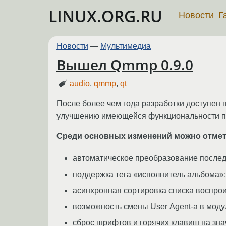
LINUX.ORG.RU
Новости
Г
Новости
—
Мультимедиа
Вышел Qmmp 0.9.0
audio
,
qmmp
,
qt
После более чем года разработки доступен 
улучшению имеющейся функциональности п
Среди основных изменений можно отме
автоматическое преобразование последо
поддержка тега «исполнитель альбома»;
асинхронная сортировка списка воспро
возможность смены User Аgent-а в модул
сброс шрифтов и горячих клавиш на зна