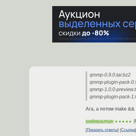
qmmp-0.9.0.tar.bz2
qmmp-plugin-pack-0.9
qmmp-1.0.0-preview.t
qmmp-plugin-pack-1.0
Ага, а потом make && 
sudopacman
(
★★★★★
Показать ответы
Ссылка