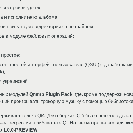
е воспроизведения;
а и исполнителю альбома;
в при загрузке директории с cue-файлом;
ов в модуле файловых операций;
 простое;
сён простой интерфейс пользователя (QSUI) с доработкам
k);
 украинский.
ьных модулей
Qmmp Plugin Pack
, где, кроме поддержки н
ющий проигрывать трекерную музыку с помощью библиотек
рживает только Qt4. Для сборки с Qt5 было решено сделат
з-за регрессий в библиотеке Qt. Но, несмотря на это, для 
mp
1.0.0-PREVIEW
.