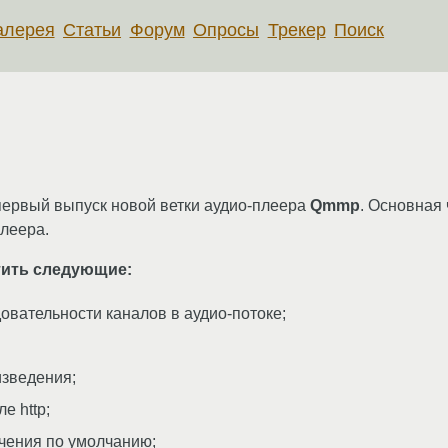
алерея
Статьи
Форум
Опросы
Трекер
Поиск
первый выпуск новой ветки аудио-плеера
Qmmp
. Основная
леера.
тить следующие:
вательности каналов в аудио-потоке;
изведения;
е http;
чения по умолчанию;