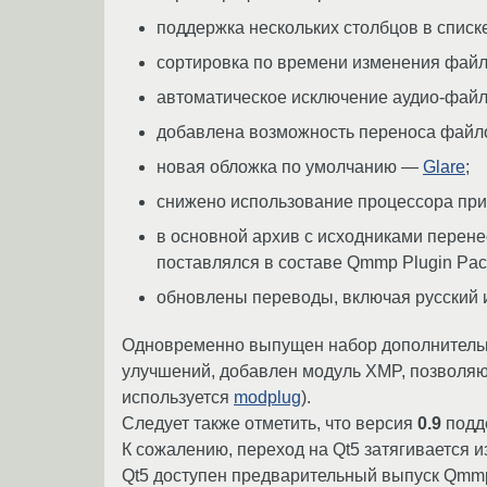
поддержка нескольких столбцов в списк
сортировка по времени изменения файл
автоматическое исключение аудио-файло
добавлена возможность переноса файл
новая обложка по умолчанию —
Glare
;
снижено использование процессора при
в основной архив с исходниками перене
поставлялся в составе Qmmp Plugin Pac
обновлены переводы, включая русский и
Одновременно выпущен набор дополнител
улучшений, добавлен модуль XMP, позволя
используется
modplug
).
Следует также отметить, что версия
0.9
подде
К сожалению, переход на Qt5 затягивается и
Qt5 доступен предварительный выпуск Qm