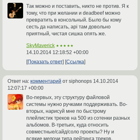
Так можно и поставить, никто не против. Я к
тому, что при желании и deadbeef можно
превратить в консольный. Было бы кому
сесть да написать, api там довольно
приятный, чистая сишка опять же.
SkyMaverick
★★★★★
14.10.2014 12:18:52 +00:00
Показать ответ
Ссылка
Ответ на:
комментарий
от siphonops
14.10.2014
12:07:17 +00:00
Во-первых, эту структуру файловой
системы нужно ручками поддерживать. Во-
вторых, нарисуй мне по быстрому
плейлистик треков на 500 из сотенки разных
альбомов. В-третьих, куда относить
совместные/сайд/соло проекты? Ну и
всякие мелочи типа рейтинга треков,