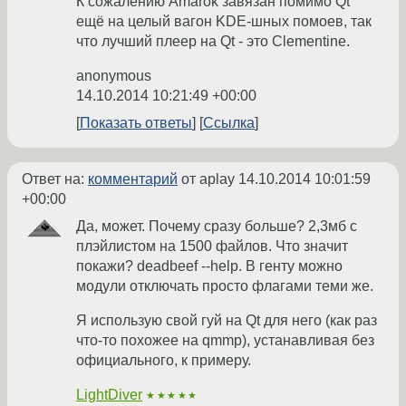
К сожалению Amarok завязан помимо Qt
ещё на целый вагон KDE-шных помоев, так
что лучший плеер на Qt - это Clementine.
anonymous
14.10.2014 10:21:49 +00:00
Показать ответы
Ссылка
Ответ на:
комментарий
от aplay
14.10.2014 10:01:59
+00:00
Да, может. Почему сразу больше? 2,3мб с
плэйлистом на 1500 файлов. Что значит
покажи? deadbeef --help. В генту можно
модули отключать просто флагами теми же.
Я использую свой гуй на Qt для него (как раз
что-то похожее на qmmp), устанавливая без
официального, к примеру.
LightDiver
★★★★★