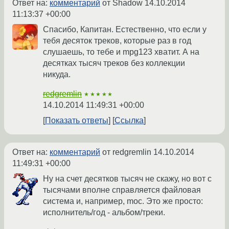
Ответ на:
комментарий
от Shadow
14.10.2014
11:13:37 +00:00
Спасибо, Капитан. Естественно, что если у
тебя десяток треков, которые раз в год
слушаешь, то тебе и mpg123 хватит. А на
десятках тысяч треков без коллекции
никуда.
redgremlin
★★★★★
14.10.2014 11:49:31 +00:00
Показать ответы
Ссылка
Ответ на:
комментарий
от redgremlin
14.10.2014
11:49:31 +00:00
Ну на счет десятков тысяч не скажу, но вот с
тысячами вполне справляется файловая
система и, например, moc. Это же просто:
исполнитель/год - альбом/треки.