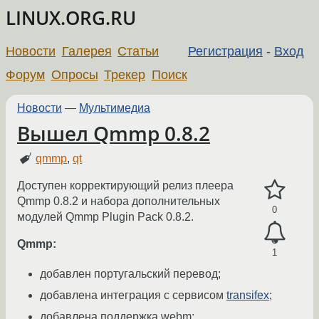
LINUX.ORG.RU
Новости
Галерея
Статьи
Регистрация
-
Вход
Форум
Опросы
Трекер
Поиск
Новости
—
Мультимедиа
Вышел Qmmp 0.8.2
qmmp
,
qt
Доступен корректирующий релиз плеера
Qmmp 0.8.2 и набора дополнительных
0
модулей Qmmp Plugin Pack 0.8.2.
Qmmp:
1
добавлен португальский перевод;
добавлена интеграция с сервисом
transifex
;
добавлена поддержка webm;