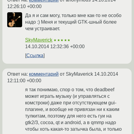
12:26:10 +00:00
Да я и сам могу, только мне как-то не особо
надо :) Меня и текущий GTK-шный более
чем устраивает.
SkyMaverick
★★★★★
14.10.2014 12:32:36 +00:00
Ссылка
Ответ на:
комментарий
от SkyMaverick
14.10.2014
12:11:00 +00:00
я так понимаю, спор о том, что deadbeef
может играть музыку (и управляться с
комстроки) даже при отсутствующем gui-
плагине, и вообще не привязан ни к каким
тулкитам, поэтому для него есть гуи на
gtk2/3, cocoa, qt и android, а в qmmp надо
чтобы хоть какая-то затычка была, и только