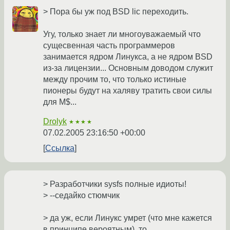
> Пора бы уж под BSD lic переходить.
Угу, только знает ли многоуважаемый что
сущесвенная часть программеров
занимается ядром Линукса, а не ядром BSD
из-за лицензии... Основным доводом служит
между прочим то, что только истиные
пионеры будут на халяву тратить свои силы
для M$...
Drolyk
★★★★
07.02.2005 23:16:50 +00:00
Ссылка
> Разработчики sysfs полные идиоты!
> --седайко стюмчик
> да уж, если Линукс умрет (что мне кажется
в принципе вероятным), то