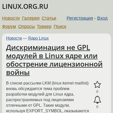
LINUX.ORG.RU
Новости
Галерея
Статьи
Регистрация
-
Вход
Форум
Опросы
Трекер
Поиск
Новости
—
Ядро Linux
Дискриминация не GPL
модулей в Linux ядре или
обострение лицензионной
войны
В списке рассылки LKM (linux kernel maillist)
вновь обсуждается тема проблем
0
разработки модулей для Linux ядра,
распространяемых под лицензиями
отличными от GPL. Такие модули,
0
используя EXPORT_SYMBOL, оказываются