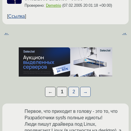
Проверено:
Demetrio
(
07.02.2005 20:01:18 +00:00
)
Ссылка
←
→
←
1
2
→
Первое, что приходит в голову - это то, что
Разработчики sysfs полные идиоты!
Люди пишут драйвера под Linux,
продвигают Linux (в частности на desktop), а