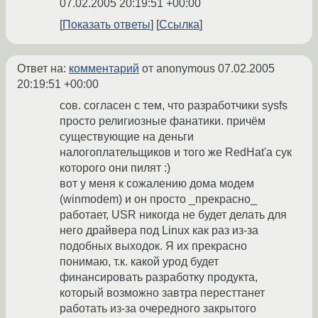
07.02.2005 20:19:51 +00:00
Показать ответы
Ссылка
Ответ на:
комментарий
от anonymous
07.02.2005
20:19:51 +00:00
сов. согласен с тем, что разработчики sysfs
просто религиозные фанатики. причём
существующие на деньги
налогоплательщиков и того же RedHat'а сук
которого они пилят :)
вот у меня к сожалению дома модем
(winmodem) и он просто _прекрасно_
работает, USR никогда не будет делать для
него драйвера под Linux как раз из-за
подобных выходок. Я их прекрасно
понимаю, т.к. какой урод будет
финансировать разработку продукта,
который возможно завтра пересттанет
работать из-за очередного закрытого