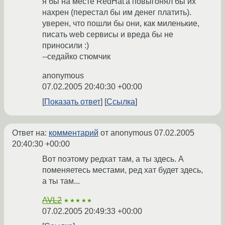
я бы на месте RedHat'а повыгонял бы их
нахрен (перестал бы им денег платить).
уверен, что пошли бы они, как миленькие,
писать web сервисы и вреда бы не
приносили :)
--седайко стюмчик
anonymous
07.02.2005 20:40:30 +00:00
Показать ответ
Ссылка
Ответ на:
комментарий
от anonymous
07.02.2005
20:40:30 +00:00
Вот поэтому редхат там, а ты здесь. А
поменяетесь местами, ред хат будет здесь,
а ты там...
AVL2
★★★★★
07.02.2005 20:49:33 +00:00