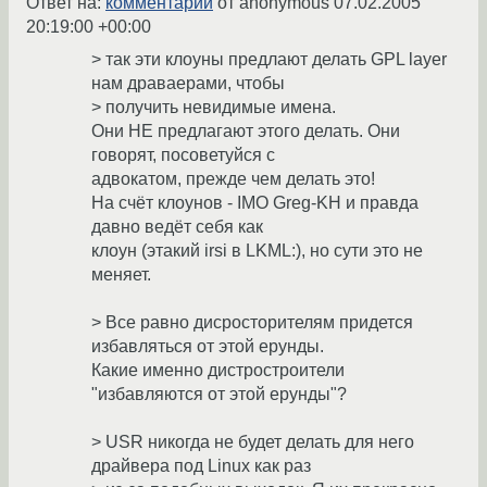
Ответ на:
комментарий
от anonymous
07.02.2005
20:19:00 +00:00
> так эти клоуны предлают делать GPL layer
нам драваерами, чтобы
> получить невидимые имена.
Они НЕ предлагают этого делать. Они
говорят, посоветуйся с
адвокатом, прежде чем делать это!
На счёт клоунов - IMO Greg-KH и правда
давно ведёт себя как
клоун (этакий irsi в LKML:), но сути это не
меняет.
> Все равно дисросторителям придется
избавляться от этой ерунды.
Какие именно дистростроители
"избавляются от этой ерунды"?
> USR никогда не будет делать для него
драйвера под Linux как раз