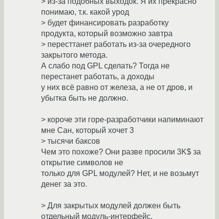
> из-за подобных выходок. Я их прекрасно
понимаю, т.к. какой урод
> будет финансировать разработку
продукта, который возможно завтра
> пересттанет работать из-за очередного
закрытого метода.
А слабо под GPL сделать? Тогда не
перестанет работать, а доходы
у них всё равно от железа, а не от дров, и
убытка быть не должно.
> короче эти горе-разработчики напиминают
мне Сан, который хочет 3
> тысячи баксов
Чем это похоже? Они разве просили 3K$ за
открытие символов не
только для GPL модулей? Нет, и не возьмут
денег за это.
> Для закрытых модулей должен быть
отдельный модуль-интерфейс.