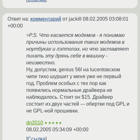
Ответ на:
комментарий
от jackill
08.02.2005 03:08:01
+00:00
>P.S. Что касается модемов - я понимаю
причины использования таких модемов в
ноутбуках и лэптопах, но что заставляет
пихать эту дрянь себе в машину -
неизвестно.
Ну, допустим, genius 56l на lucentовском
чипе тихо шуршит у меня уже не первый
год. Проблем особых с тех пор как
появились нормальные драйвера не
наблюдалось. Стоит он $15. Драйвер
состоит из двух частей --- обертки под GPL и
не GPL-ной прошивки.
dn2010
★★★★★
08.02.2005 05:34:09 +00:00
Ссылка