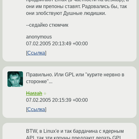
они им препоны ставят. Радовались бы, так
они злобствуют Душные людишки.
--седайко стюмчик
anonymous
07.02.2005 20:13:49 +00:00
Ссылка
Правильно. Или GPL или "курите нервно в
сторонке"...
Harzah
☆
07.02.2005 20:15:39 +00:00
Ссылка
BTW, в Linux'е и так бардачина с ядерным
API, так эти клоуны предлают делать GPL