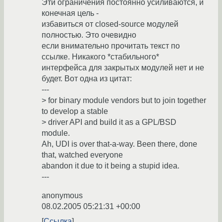
Эти ограничения постоянно усиливаются, и
конечная цель -
избавиться от closed-source модулей
полностью. Это очевидно
если внимательно прочитать текст по
ссылке. Никакого *стабильного*
интерфейса для закрытых модулей нет и не
будет. Вот одна из цитат:
---
> for binary module vendors but to join together
to develop a stable
> driver API and build it as a GPL/BSD
module.
Ah, UDI is over that-a-way. Been there, done
that, watched everyone
abandon it due to it being a stupid idea.
---
anonymous
08.02.2005 05:21:31 +00:00
Ссылка