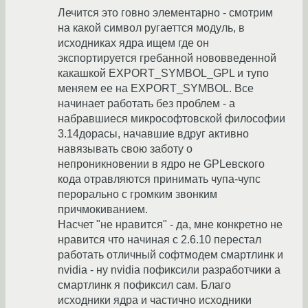
Лечится это говно элементарно - смотрим
на какой символ ругаеттся модуль, в
исходниках ядра ищем где он
экспортируется гребанной нововведенной
какашкой EXPORT_SYMBOL_GPL и тупо
меняем ее на EXPORT_SYMBOL. Все
начинает работать без проблем - а
набравшиеся микрософтовской философии
3.14дорасы, начавшие вдруг активно
навязывать свою заботу о
непроникновении в ядро не GPLевского
кода отравляются принимать чупа-чупс
перорально с громким звонким
причмокиванием.
Насчет "не нравится" - да, мне конкретно не
нравится что начиная с 2.6.10 перестал
работать отличный софтмодем смартлинк и
nvidia - ну nvidia пофиксили разработчики а
смартлинк я пофиксил сам. Благо
исходники ядра и частично исходники