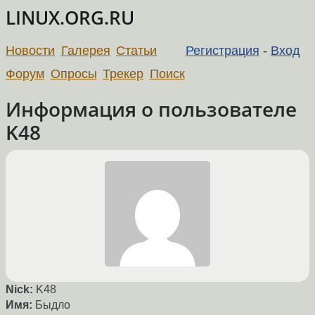
LINUX.ORG.RU
Новости
Галерея
Статьи
Регистрация
-
Вход
Форум
Опросы
Трекер
Поиск
Информация о пользователе
K48
Nick:
K48
Имя:
Быдло