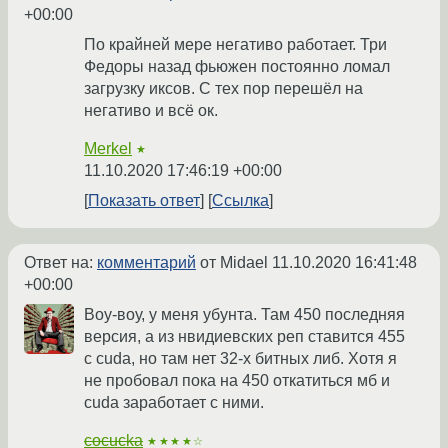
+00:00
По крайней мере негативо работает. Три
Федоры назад фьюжен постоянно ломал
загрузку иксов. С тех пор перешёл на
негативо и всё ок.
Merkel
★
11.10.2020 17:46:19 +00:00
Показать ответ
Ссылка
Ответ на:
комментарий
от Midael
11.10.2020 16:41:48
+00:00
Воу-воу, у меня убунта. Там 450 последняя
версия, а из нвидиевских реп ставится 455
с cuda, но там нет 32-х битных либ. Хотя я
не пробовал пока на 450 откатиться мб и
cuda заработает с ними.
cocucka
★★★★☆