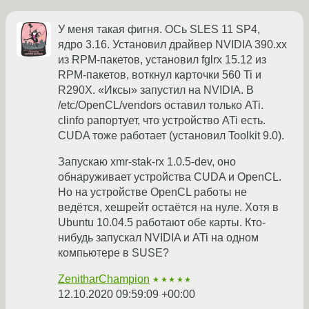
У меня такая фигня. ОСь SLES 11 SP4,
ядро 3.16. Установил драйвер NVIDIA 390.xx
из RPM-пакетов, установил fglrx 15.12 из
RPM-пакетов, воткнул карточки 560 Ti и
R290X. «Иксы» запустил на NVIDIA. В
/etc/OpenCL/vendors оставил только ATi.
clinfo рапортует, что устройство ATi есть.
CUDA тоже работает (установил Toolkit 9.0).
Запускаю xmr-stak-rx 1.0.5-dev, оно
обнаруживает устройства CUDA и OpenCL.
Но на устройстве OpenCL работы не
ведётся, хешрейт остаётся на нуле. Хотя в
Ubuntu 10.04.5 работают обе карты. Кто-
нибудь запускал NVIDIA и ATi на одном
компьютере в SUSE?
ZenitharChampion
★★★★★
12.10.2020 09:59:09 +00:00