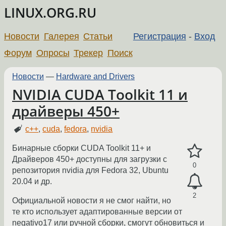
LINUX.ORG.RU
Новости
Галерея
Статьи
Регистрация
-
Вход
Форум
Опросы
Трекер
Поиск
Новости
—
Hardware and Drivers
NVIDIA CUDA Toolkit 11 и
драйверы 450+
c++
,
cuda
,
fedora
,
nvidia
Бинарные сборки CUDA Toolkit 11+ и
Драйверов 450+ доступны для загрузки с
0
репозитория nvidia для Fedora 32, Ubuntu
20.04 и др.
2
Официальной новости я не смог найти, но
те кто использует адаптированные версии от
negativo17 или ручной сборки, смогут обновиться и