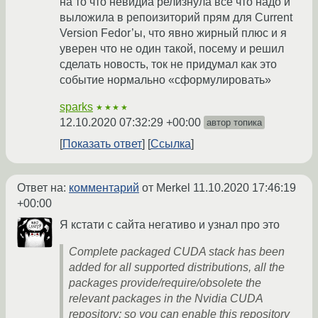
на то что невидиа релизнула всё что надо и
выложила в репоизиторий прям для Current
Version Fedor’ы, что явно жирный плюс и я
уверен что не один такой, посему и решил
сделать новость, ток не придумал как это
событие нормально «сформулировать»
sparks
★★★★
12.10.2020 07:32:29 +00:00
автор топика
Показать ответ
Ссылка
Ответ на:
комментарий
от Merkel
11.10.2020 17:46:19
+00:00
Я кстати с сайта негативо и узнал про это
Complete packaged CUDA stack has been
added for all supported distributions, all the
packages provide/require/obsolete the
relevant packages in the Nvidia CUDA
repository; so you can enable this repository