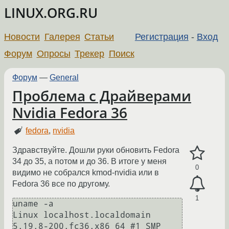
LINUX.ORG.RU
Новости
Галерея
Статьи
Регистрация
-
Вход
Форум
Опросы
Трекер
Поиск
Форум
—
General
Проблема с Драйверами
Nvidia Fedora 36
fedora
,
nvidia
Здравствуйте. Дошли руки обновить Fedora
34 до 35, а потом и до 36. В итоге у меня
0
видимо не собрался kmod-nvidia или в
Fedora 36 все по другому.
1
uname -a

Linux localhost.localdomain 
5.19.8-200.fc36.x86_64 #1 SMP 