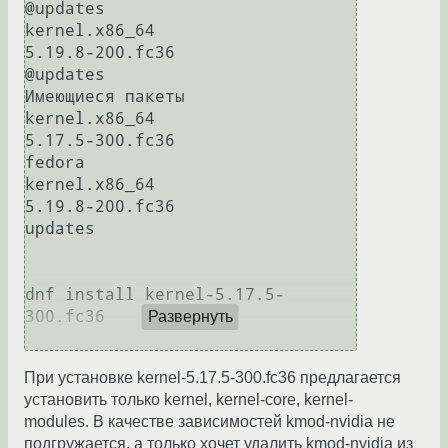
@updates

kernel.x86_64                                        
5.19.8-200.fc36                                          
@updates

Имеющиеся пакеты

kernel.x86_64                                        
5.17.5-300.fc36                                          
fedora

kernel.x86_64                                        
5.19.8-200.fc36                                          
updates

dnf install kernel-5.17.5-
300.fc36

Развернуть
При установке kernel-5.17.5-300.fc36 предлагается
установить только kernel, kernel-core, kernel-
modules. В качестве зависимостей kmod-nvidia не
подгружается, а только хочет удалить kmod-nvidia из