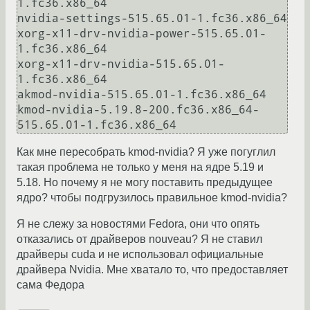
1.fc36.x86_64

nvidia-settings-515.65.01-1.fc36.x86_64

xorg-x11-drv-nvidia-power-515.65.01-
1.fc36.x86_64

xorg-x11-drv-nvidia-515.65.01-
1.fc36.x86_64

akmod-nvidia-515.65.01-1.fc36.x86_64

kmod-nvidia-5.19.8-200.fc36.x86_64-
Как мне пересобрать kmod-nvidia? Я уже погуглил
такая проблема не только у меня на ядре 5.19 и
5.18. Но почему я не могу поставить предыдущее
ядро? чтобы подгрузилось правильное kmod-nvidia?
Я не слежу за новостями Fedora, они что опять
отказались от драйверов nouveau? Я не ставил
драйверы cuda и не использовал официальные
драйвера Nvidia. Мне хватало то, что предоставляет
сама Федора