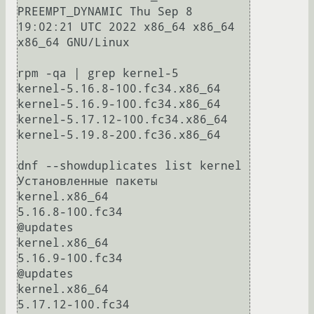
PREEMPT_DYNAMIC Thu Sep 8 
19:02:21 UTC 2022 x86_64 x86_64 
x86_64 GNU/Linux

rpm -qa | grep kernel-5

kernel-5.16.8-100.fc34.x86_64

kernel-5.16.9-100.fc34.x86_64

kernel-5.17.12-100.fc34.x86_64

kernel-5.19.8-200.fc36.x86_64

dnf --showduplicates list kernel

Установленные пакеты

kernel.x86_64                                        
5.16.8-100.fc34                                          
@updates

kernel.x86_64                                        
5.16.9-100.fc34                                          
@updates

kernel.x86_64                                        
5.17.12-100.fc34                                         